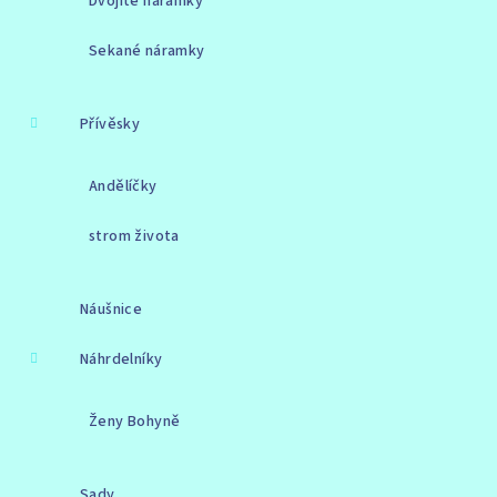
Dvojité náramky
Sekané náramky
Přívěsky
Andělíčky
strom života
Náušnice
Náhrdelníky
Ženy Bohyně
Sady