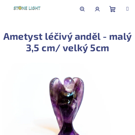
Přejít
na
obsah
Nákupní
Hledat
Přihlášení
Ametyst léčivý anděl - malý
košík
3,5 cm/ velký 5cm