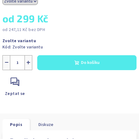
od
299 Kč
od
247,11 Kč
bez DPH
Měrná
Zvolte variantu
cena:
Kód:
Zvolte variantu
−
+
Do košíku
Zeptat se
Popis
Diskuze