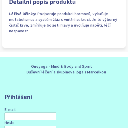
Detailní popis produktu
Léčivé účinky:
Podporuje produkci hormonů, vylaďuje
metabolismus a systém žláz s vnitřní sekrecí. Je to výborný
čistič krve, zmírňuje bolesti hlavy a uvolňuje napětí, léčí
nespavost.
Z
Oneyoga - Mind & Body and Spirit
á
Duševní léčení a skupinová jóga s Marcelkou
p
a
t
Přihlášení
í
E-mail
Heslo