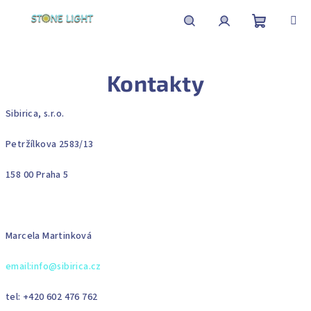
Přejít
na
obsah
Nákupní
Hledat
Přihlášení
Kontakty
košík
Sibirica, s.r.o.
Petržílkova 2583/13
158 00 Praha 5
Marcela Martinková
email:info@sibirica.cz
tel: +420 602 476 762