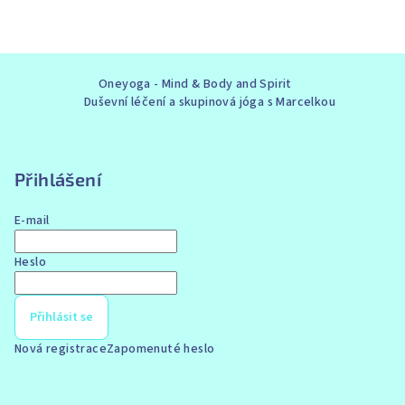
Z
Oneyoga - Mind & Body and Spirit
á
Duševní léčení a skupinová jóga s Marcelkou
p
a
t
Přihlášení
í
E-mail
Heslo
Přihlásit se
Nová registrace
Zapomenuté heslo