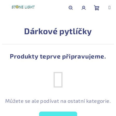
Přejít
na
obsah
Nákupní
Hledat
Přihlášení
Dárkové pytlíčky
košík
Produkty teprve připravujeme.
Můžete se ale podívat na ostatní kategorie.