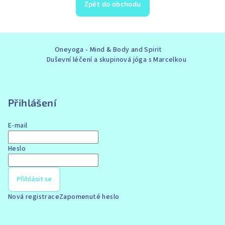
Zpět do obchodu
Z
Oneyoga - Mind & Body and Spirit
á
Duševní léčení a skupinová jóga s Marcelkou
p
a
t
Přihlášení
í
E-mail
Heslo
Přihlásit se
Nová registrace
Zapomenuté heslo