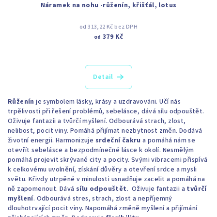
Náramek na nohu -růženín, křišťál, lotus
od 313,22 Kč bez DPH
379 Kč
od
Detail
Růženín
je symbolem lásky, krásy a uzdravováni. Učí nás
trpělivosti při řešení problémů, sebelásce, dává sílu odpouštět.
Oživuje fantazii a tvůrčí myšlení. Odbourává strach, zlost,
nelibost, pocit viny. Pomáhá přijímat nezbytnost změn. Dodává
životní energii. Harmonizuje
srdeční čakru
a pomáhá nám se
otevřít sebelásce a bezpodmínečné lásce k okolí. Nesmělým
pomáhá projevit skrývané city a pocity. Svými vibracemi přispívá
k celkovému uvolnění, získání důvěry a otevření srdce a mysli
světu. Křivdy utrpěné v minulosti usnadňuje zacelit a pomáhá na
ně zapomenout. Dává
sílu odpouštět
. Oživuje fantazii a
tvůrčí
myšlení
. Odbourává stres, strach, zlost a nepříjemný
dlouhotrvající pocit viny. Napomáhá změně myšlení a přijímání