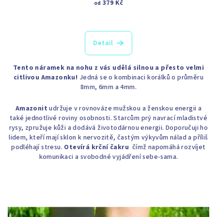
379 Kč
od
Detail
Tento náramek na nohu z vás udělá silnou a přesto velmi
citlivou Amazonku!
Jedná se o kombinaci korálků o průměru
8mm, 6mm a 4mm.
Amazonit
udržuje v rovnováze mužskou a ženskou energii a
také jednotlivé roviny osobnosti. Starcům prý navrací mladistvé
rysy, zpružuje kůži a dodává životodárnou energii. Doporučuji ho
lidem, kteří mají sklon k nervozitě, častým výkyvům nálad a příliš
podléhají stresu.
Otevírá krční čakru
čímž napomáhá rozvíjet
komunikaci a svobodné vyjádření sebe-sama.