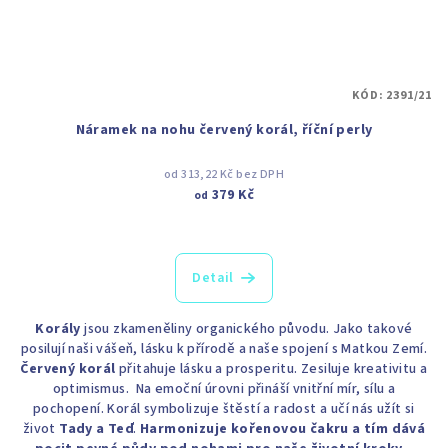
KÓD:
2391/21
Náramek na nohu červený korál, říční perly
od 313,22 Kč bez DPH
379 Kč
od
Detail
Korály
jsou zkameněliny organického původu. Jako takové
posilují naši vášeň, lásku k přírodě a naše spojení s Matkou Zemí.
Červený korál
přitahuje lásku a prosperitu. Zesiluje kreativitu a
optimismus. Na emoční úrovni přináší vnitřní mír, sílu a
pochopení. Korál symbolizuje štěstí a radost a učí nás užít si
život
Tady a Teď
.
Harmonizuje kořenovou čakru a tím dává