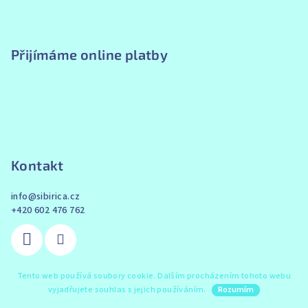
s
u
Přijímáme online platby
Kontakt
info
@
sibirica.cz
+420 602 476 762
Tento web používá soubory cookie. Dalším procházením tohoto webu
vyjadřujete souhlas s jejich používáním.
Rozumím
Kategorie