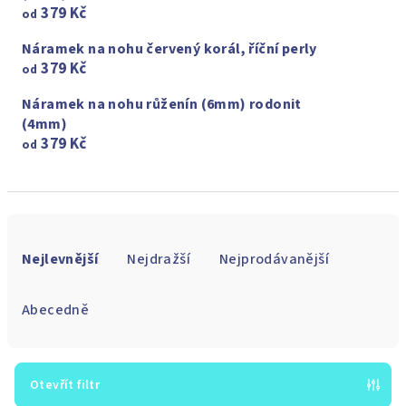
379 Kč
od
Náramek na nohu červený korál, říční perly
379 Kč
od
Náramek na nohu růženín (6mm) rodonit
(4mm)
379 Kč
od
Ř
a
Nejlevnější
Nejdražší
Nejprodávanější
z
e
Abecedně
n
í
p
Otevřít filtr