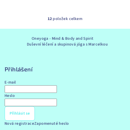
12
položek celkem
O
v
Z
l
Oneyoga - Mind & Body and Spirit
á
á
Duševní léčení a skupinová jóga s Marcelkou
p
d
a
a
c
t
í
Přihlášení
í
p
r
E-mail
v
k
Heslo
y
v
Přihlásit se
ý
p
Nová registrace
Zapomenuté heslo
i