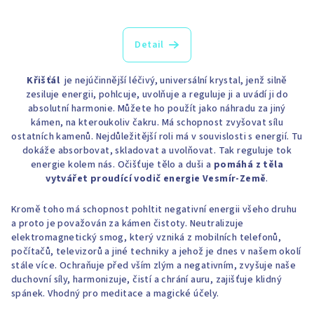
Detail
Křišťál
je nejúčinnější léčivý, universální krystal, jenž silně
zesiluje energii, pohlcuje, uvolňuje a reguluje ji a uvádí ji do
absolutní harmonie. Můžete ho použít jako náhradu za jiný
kámen, na kteroukoliv čakru. Má schopnost zvyšovat sílu
ostatních kamenů. Nejdůležitější roli má v souvislosti s energií. Tu
dokáže absorbovat, skladovat a uvolňovat. Tak reguluje tok
energie kolem nás. Očišťuje tělo a duši a
pomáhá z těla
vytvářet proudící vodič energie Vesmír-Země
.
Kromě toho má schopnost pohltit negativní energii všeho druhu
a proto je považován za kámen čistoty. Neutralizuje
elektromagnetický smog, který vzniká z mobilních telefonů,
počítačů, televizorů a jiné techniky a jehož je dnes v našem okolí
stále více. Ochraňuje před vším zlým a negativním, zvyšuje naše
duchovní síly, harmonizuje, čistí a chrání auru, zajišťuje klidný
spánek. Vhodný pro meditace a magické účely.