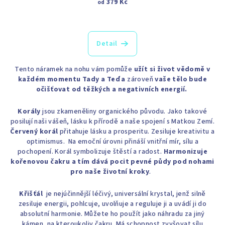
379 Kč
od
Detail
Tento náramek na nohu vám pomůže
užít si život vědomě v
každém momentu Tady a Teď a
zároveň
vaše tělo bude
očišťovat od těžkých a negativních energií.
Korály
jsou zkameněliny organického původu. Jako takové
posilují naši vášeň, lásku k přírodě a naše spojení s Matkou Zemí.
Červený korál
přitahuje lásku a prosperitu. Zesiluje kreativitu a
optimismus. Na emoční úrovni přináší vnitřní mír, sílu a
pochopení. Korál symbolizuje štěstí a radost.
Harmonizuje
kořenovou čakru a tím dává pocit pevné půdy pod nohami
pro naše životní kroky
.
Křišťál
je nejúčinnější léčivý, universální krystal, jenž silně
zesiluje energii, pohlcuje, uvolňuje a reguluje ji a uvádí ji do
absolutní harmonie. Můžete ho použít jako náhradu za jiný
kámen, na kteroukoliv čakru. Má schopnost zvyšovat sílu