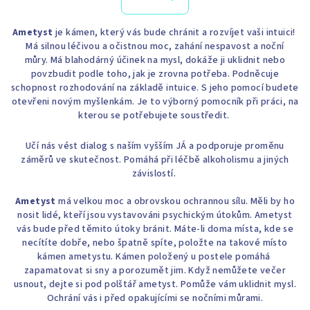
Ametyst
je kámen, který vás bude chránit a rozvíjet vaši intuici!
Má silnou léčivou a očistnou moc, zahání nespavost a noční
můry. Má blahodárný účinek na mysl, dokáže ji uklidnit nebo
povzbudit podle toho, jak je zrovna potřeba. Podněcuje
schopnost rozhodování na základě intuice. S jeho pomocí budete
otevřeni novým myšlenkám. Je to výborný pomocník při práci, na
kterou se potřebujete soustředit.
Učí nás vést dialog s naším vyšším JÁ a podporuje proměnu
záměrů ve skutečnost. Pomáhá při léčbě alkoholismu a jiných
závislostí.
Ametyst
má velkou moc a obrovskou ochrannou sílu. Měli by ho
nosit lidé, kteří jsou vystavováni psychickým útokům. Ametyst
vás bude před těmito útoky bránit. Máte-li doma místa, kde se
necítíte dobře, nebo špatně spíte, položte na takové místo
kámen ametystu. Kámen položený u postele pomáhá
zapamatovat si sny a porozumět jim. Když nemůžete večer
usnout, dejte si pod polštář ametyst. Pomůže vám uklidnit mysl.
Ochrání vás i před opakujícími se nočními můrami.