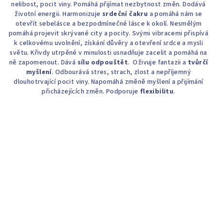
nelibost, pocit viny. Pomáhá přijímat nezbytnost změn. Dodává
životní energii. Harmonizuje
srdeční čakru
a pomáhá nám se
otevřít sebelásce a bezpodmínečné lásce k okolí. Nesmělým
pomáhá projevit skrývané city a pocity. Svými vibracemi přispívá
k celkovému uvolnění, získání důvěry a otevření srdce a mysli
světu. Křivdy utrpěné v minulosti usnadňuje zacelit a pomáhá na
ně zapomenout. Dává
sílu odpouštět
. Oživuje fantazii a
tvůrčí
myšlení
. Odbourává stres, strach, zlost a nepříjemný
dlouhotrvající pocit viny. Napomáhá změně myšlení a přijímání
přicházejících změn. Podporuje
flexibilitu
.