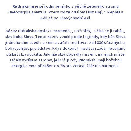
Rudraksha
je přírodní semínko z věčně zeleného stromu
Elaeocarpus ganitrus, který roste od úpatí Himalájí, v Nepálu a
Indii až po jihovýchodní Asii.
Název rudraksha doslova znamená ,, Boží slzy,, a říká se jí také ,,
slzy boha Shivy. Tento název vznikl podle legendy, kdy bůh Shiva
jednoho dne usedl na zem a začal meditovat za 1000 šťastných a
bohatých let pro lidstvo. Když dokončil meditaci začal nečekaně
plakat slzy soucitu. Jakmile slzy dopadly na zem, na jejich místě
začaly vyrůstat stromy, jejichž plody Rudrakshi mají božskou
energii a moc přinášet do života zdraví, šťěstí a harmonii.