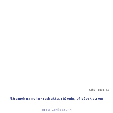
KÓD:
1431/21
Náramek na nohu - rudrakša, růženín, přívěsek strom
od 313,22 Kč bez DPH