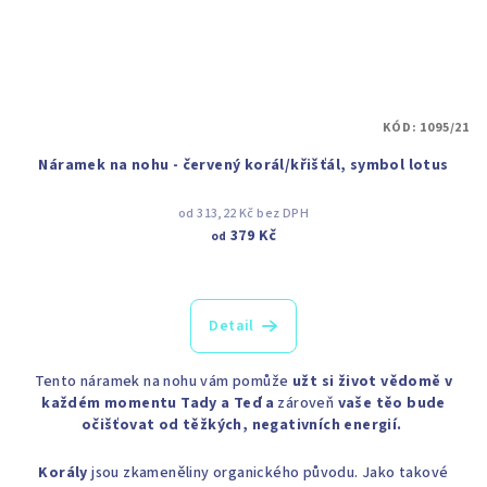
KÓD:
1095/21
Náramek na nohu - červený korál/křišťál, symbol lotus
od 313,22 Kč bez DPH
379 Kč
od
Detail
Tento náramek na nohu vám pomůže
užt si život vědomě v
každém momentu Tady a Teď a
zároveň
vaše těo bude
očišťovat od těžkých, negativních energií.
Korály
jsou zkameněliny organického původu. Jako takové