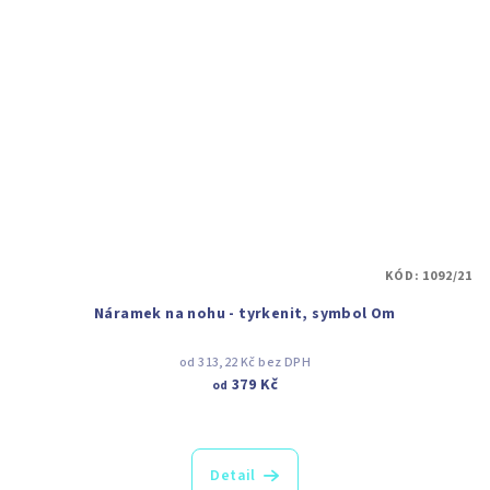
KÓD:
1092/21
Náramek na nohu - tyrkenit, symbol Om
od 313,22 Kč bez DPH
379 Kč
od
Detail