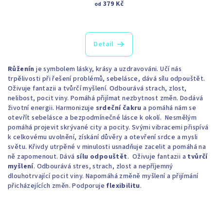
379 Kč
od
Detail
Růženín
je symbolem lásky, krásy a uzdravováni. Učí nás
trpělivosti při řešení problémů, sebelásce, dává sílu odpouštět.
Oživuje fantazii a tvůrčí myšlení. Odbourává strach, zlost,
nelibost, pocit viny. Pomáhá přijímat nezbytnost změn. Dodává
životní energii. Harmonizuje
srdeční čakru
a pomáhá nám se
otevřít sebelásce a bezpodmínečné lásce k okolí. Nesmělým
pomáhá projevit skrývané city a pocity. Svými vibracemi přispívá
k celkovému uvolnění, získání důvěry a otevření srdce a mysli
světu. Křivdy utrpěné v minulosti usnadňuje zacelit a pomáhá na
ně zapomenout. Dává
sílu odpouštět
. Oživuje fantazii a
tvůrčí
myšlení
. Odbourává stres, strach, zlost a nepříjemný
dlouhotrvající pocit viny. Napomáhá změně myšlení a přijímání
přicházejících změn. Podporuje
flexibilitu
.