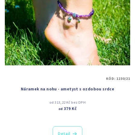
KÓD:
1230/21
Náramek na nohu - ametyst s ozdobou srdce
od 313,22 Kč bez DPH
379 Kč
od
Detail