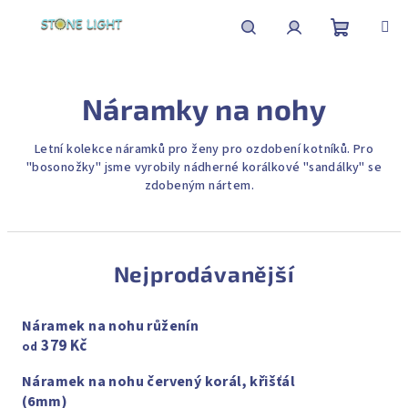
Přejít
na
obsah
Nákupní
Hledat
Přihlášení
Náramky na nohy
košík
Letní kolekce náramků pro ženy pro ozdobení kotníků. Pro
"bosonožky" jsme vyrobily nádherné korálkové "sandálky" se
zdobeným nártem.
Nejprodávanější
Náramek na nohu růženín
379 Kč
od
Náramek na nohu červený korál, křišťál
(6mm)