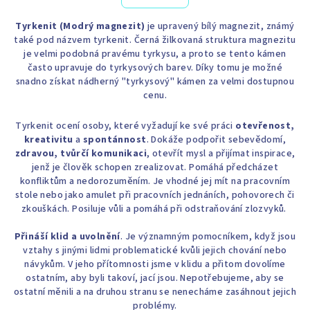
Tyrkenit (Modrý magnezit)
je upravený bílý magnezit, známý
také pod názvem tyrkenit. Černá žilkovaná struktura magnezitu
je velmi podobná pravému tyrkysu, a proto se tento kámen
často upravuje do tyrkysových barev. Díky tomu je možné
snadno získat nádherný "tyrkysový" kámen za velmi dostupnou
cenu.
Tyrkenit ocení osoby, které vyžadují ke své práci
otevřenost,
kreativitu
a
spontánnost
. Dokáže podpořit sebevědomí,
zdravou, tvůrčí komunikaci
, otevřít mysl a přijímat inspirace,
jenž je člověk schopen zrealizovat. Pomáhá předcházet
konfliktům a nedorozuměním. Je vhodné jej mít na pracovním
stole nebo jako amulet při pracovních jednáních, pohovorech či
zkouškách. Posiluje vůli a pomáhá při odstraňování zlozvyků.
Přináší klid a uvolnění
. Je významným pomocníkem, když jsou
vztahy s jinými lidmi problematické kvůli jejich chování nebo
návykům. V jeho přítomnosti jsme v klidu a přitom dovolíme
ostatním, aby byli takoví, jací jsou. Nepotřebujeme, aby se
ostatní měnili a na druhou stranu se nenecháme zasáhnout jejich
problémy.