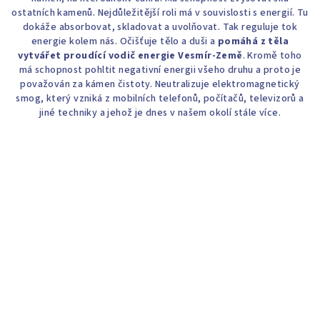
ostatních kamenů. Nejdůležitější roli má v souvislosti s energií. Tu
dokáže absorbovat, skladovat a uvolňovat. Tak reguluje tok
energie kolem nás. Očišťuje tělo a duši a
pomáhá z těla
vytvářet proudící vodič energie Vesmír-Země
. Kromě toho
má schopnost pohltit negativní energii všeho druhu a proto je
považován za kámen čistoty. Neutralizuje elektromagnetický
smog, který vzniká z mobilních telefonů, počítačů, televizorů a
jiné techniky a jehož je dnes v našem okolí stále více.