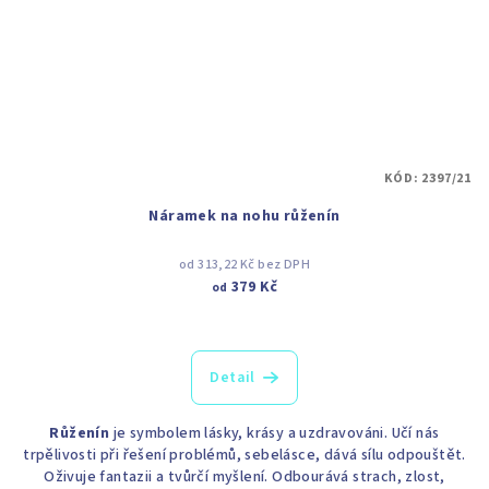
KÓD:
2397/21
Náramek na nohu růženín
od 313,22 Kč bez DPH
379 Kč
od
Detail
Růženín
je symbolem lásky, krásy a uzdravováni. Učí nás
trpělivosti při řešení problémů, sebelásce, dává sílu odpouštět.
Oživuje fantazii a tvůrčí myšlení. Odbourává strach, zlost,