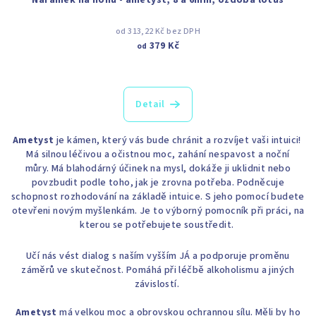
Náramek na nohu - ametyst, 8 a 6mm, ozdoba lotus
od 313,22 Kč bez DPH
379 Kč
od
Detail
Ametyst
je kámen, který vás bude chránit a rozvíjet vaši intuici!
Má silnou léčivou a očistnou moc, zahání nespavost a noční
můry. Má blahodárný účinek na mysl, dokáže ji uklidnit nebo
povzbudit podle toho, jak je zrovna potřeba. Podněcuje
schopnost rozhodování na základě intuice. S jeho pomocí budete
otevřeni novým myšlenkám. Je to výborný pomocník při práci, na
kterou se potřebujete soustředit.
Učí nás vést dialog s naším vyšším JÁ a podporuje proměnu
záměrů ve skutečnost. Pomáhá při léčbě alkoholismu a jiných
závislostí.
Ametyst
má velkou moc a obrovskou ochrannou sílu. Měli by ho