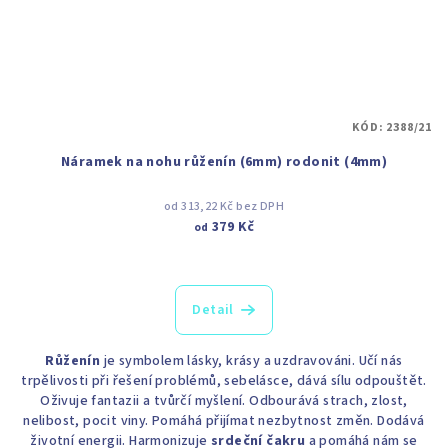
KÓD:
2388/21
Náramek na nohu růženín (6mm) rodonit (4mm)
od 313,22 Kč bez DPH
379 Kč
od
Detail
Růženín
je symbolem lásky, krásy a uzdravováni. Učí nás
trpělivosti při řešení problémů, sebelásce, dává sílu odpouštět.
Oživuje fantazii a tvůrčí myšlení. Odbourává strach, zlost,
nelibost, pocit viny. Pomáhá přijímat nezbytnost změn. Dodává
životní energii. Harmonizuje
srdeční čakru
a pomáhá nám se