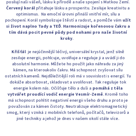
posilují naši vášeň, lásku k přírodě a naše spojení s Matkou Zemí.
Červený korál
přitahuje lásku a prosperitu. Zesiluje kreativitu a
optimismus. Na emoční úrovni přináší vnitřní mír, sílu a
pochopení. Korál symbolizuje štěstí a radost, a pomůže vám
užít
si život naplno Tady a TEĎ
.
Harmonizuje kořenovou čakru a
tím dává pocit pevné půdy pod nohami pro naše životní
kroky
.
Křišťál
je nejúčinnější léčivý, universální krystal, jenž silně
zesiluje energii, pohlcuje, uvolňuje a reguluje ji a uvádí ji do
absolutní harmonie. Můžete ho použít jako náhradu za jiný
kámen, na kteroukoliv čakru. Má schopnost zvyšovat sílu
ostatních kamenů. Nejdůležitější roli má v souvislosti s energií. Tu
dokáže absorbovat, skladovat a uvolňovat. Tak reguluje tok
energie kolem nás. Očišťuje tělo a duši a
pomáhá z těla
vytvářet proudící vodič energie Vesmír-Země
. Kromě toho
má schopnost pohltit negativní energii všeho druhu a proto je
považován za kámen čistoty. Neutralizuje elektromagnetický
smog, který vzniká z mobilních telefonů, počítačů, televizorů a
jiné techniky a jehož je dnes v našem okolí stále více.