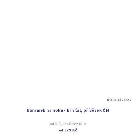
KÓD:
1428/21
Náramek na nohu - křišťál, přívěsek ÓM
od 313,22 Kč bez DPH
379 Kč
od