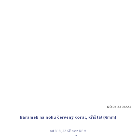
KÓD:
2394/21
Náramek na nohu červený korál, křišťál (6mm)
od 313,22 Kč bez DPH