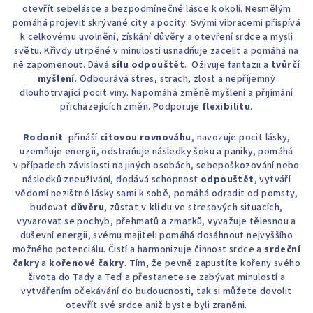
otevřít sebelásce a bezpodmínečné lásce k okolí. Nesmělým
pomáhá projevit skrývané city a pocity. Svými vibracemi přispívá
k celkovému uvolnění, získání důvěry a otevření srdce a mysli
světu. Křivdy utrpěné v minulosti usnadňuje zacelit a pomáhá na
ně zapomenout. Dává
sílu odpouštět
. Oživuje fantazii a
tvůrčí
myšlení
. Odbourává stres, strach, zlost a nepříjemný
dlouhotrvající pocit viny. Napomáhá změně myšlení a přijímání
přicházejících změn. Podporuje
flexibilitu
.
Rodonit
přináší
citovou rovnováhu
, navozuje pocit lásky,
uzemňuje energii, odstraňuje následky šoku a paniky, pomáhá
v případech závislosti na jiných osobách, sebepoškozování nebo
následků zneužívání, dodává schopnost
odpouštět
, vytváří
vědomí nezištné lásky sami k sobě, pomáhá odradit od pomsty,
budovat
důvěru
, zůstat v
klid
u ve stresových situacích,
vyvarovat se pochyb, přehmatů a zmatků, vyvažuje tělesnou a
duševní energii, svému majiteli pomáhá dosáhnout nejvyššího
možného potenciálu. Čistí a harmonizuje činnost srdce a
srdeční
čakry
a
kořenové čakry
. Tím, že pevně zapustíte kořeny svého
života do Tady a Teď a přestanete se zabývat minulostí a
vytvářením očekávání do budoucnosti, tak si můžete dovolit
otevřít své srdce aniž byste byli zraněni.