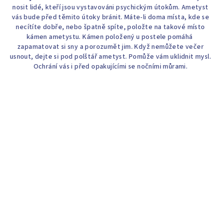
nosit lidé, kteří jsou vystavováni psychickým útokům. Ametyst
vás bude před těmito útoky bránit. Máte-li doma místa, kde se
necítíte dobře, nebo špatně spíte, položte na takové místo
kámen ametystu. Kámen položený u postele pomáhá
zapamatovat si sny a porozumět jim. Když nemůžete večer
usnout, dejte si pod polštář ametyst. Pomůže vám uklidnit mysl.
Ochrání vás i před opakujícími se nočními můrami.