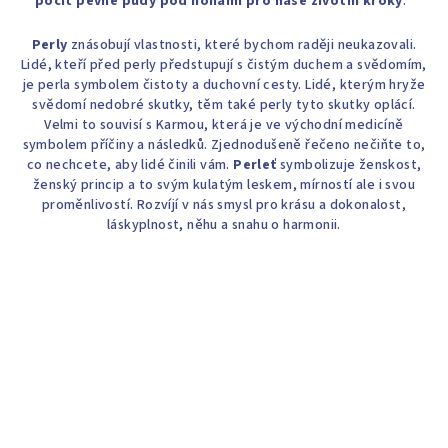
pocit pevné půdy pod nohami pro naše životní kroky
.
Perly
znásobují vlastnosti, které bychom raději neukazovali.
Lidé, kteří před perly předstupují s čistým duchem a svědomím,
je perla symbolem čistoty a duchovní cesty. Lidé, kterým hryže
svědomí nedobré skutky, těm také perly tyto skutky oplácí.
Velmi to souvisí s Karmou, která je ve východní medicíně
symbolem příčiny a následků. Zjednodušeně řečeno nečiňte to,
co nechcete, aby lidé činili vám.
Perleť
symbolizuje ženskost,
ženský princip a to svým kulatým leskem, mírností ale i svou
proměnlivostí. Rozvíjí v nás smysl pro krásu a dokonalost,
láskyplnost, něhu a snahu o harmonii.