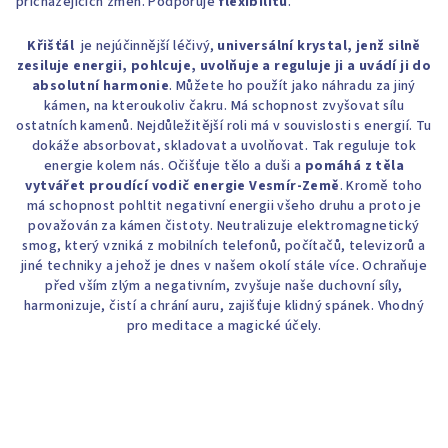
přicházejících změn. Podporuje
flexibilitu
.
Křišťál
je nejúčinnější léčivý,
universální krystal, jenž silně
zesiluje energii, pohlcuje, uvolňuje a reguluje ji a uvádí ji do
absolutní harmonie
. Můžete ho použít jako náhradu za jiný
kámen, na kteroukoliv čakru. Má schopnost zvyšovat sílu
ostatních kamenů. Nejdůležitější roli má v souvislosti s energií. Tu
dokáže absorbovat, skladovat a uvolňovat. Tak reguluje tok
energie kolem nás. Očišťuje tělo a duši a
pomáhá z těla
vytvářet proudící vodič energie Vesmír-Země
. Kromě toho
má schopnost pohltit negativní energii všeho druhu a proto je
považován za kámen čistoty. Neutralizuje elektromagnetický
smog, který vzniká z mobilních telefonů, počítačů, televizorů a
jiné techniky a jehož je dnes v našem okolí stále více. Ochraňuje
před vším zlým a negativním, zvyšuje naše duchovní síly,
harmonizuje, čistí a chrání auru, zajišťuje klidný spánek. Vhodný
pro meditace a magické účely.