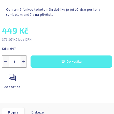
Ochranná funkce tohoto náhrdelníku je ještě více posílena
symbolem anděla na přívěsku.
449 Kč
371,07 Kč bez DPH
Měrná
Kód:
647
cena:
−
+
Do košíku
Zeptat se
Popis
Diskuze