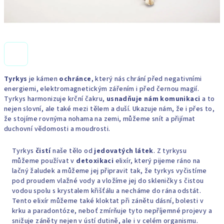
Tyrkys
je kámen
ochránce
, který nás chrání před negativními
energiemi, elektromagnetickým zářením i před černou magií.
Tyrkys harmonizuje krční čakru,
usnadňuje nám komunikaci
a to
nejen slovní, ale také mezi tělem a duší. Ukazuje nám, že i přes to,
že stojíme rovnýma nohama na zemi, můžeme snít a přijímat
duchovní vědomosti a moudrosti.
Tyrkys
čistí
naše tělo od
jedovatých látek
. Z tyrkysu
můžeme používat v
detoxikaci
elixír, který pijeme ráno na
lačný žaludek a můžeme jej připravit tak, že tyrkys vyčistíme
pod proudem vlažné vody a vložíme jej do skleničky s čistou
vodou spolu s krystalem křišťálu a necháme do rána odstát.
Tento elixír můžeme také kloktat při zánětu dásní, bolesti v
krku a paradontóze, neboť zmírňuje tyto nepříjemné projevy a
snižuje záněty nejen v ústí dutině, ale i v celém organismu.