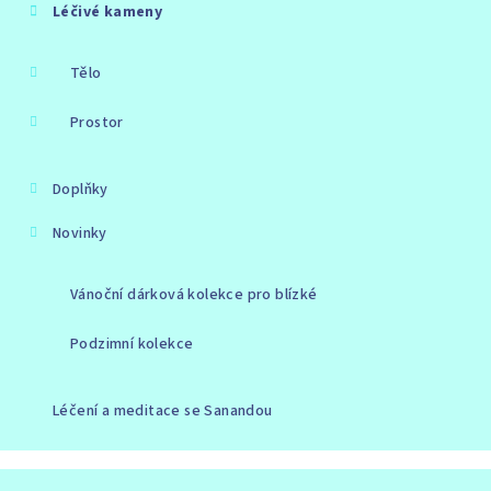
Léčivé kameny
Tělo
Prostor
Doplňky
Novinky
Vánoční dárková kolekce pro blízké
Podzimní kolekce
Léčení a meditace se Sanandou
Copyright 2026
Stone Light
. Všechna práva vyhrazena.