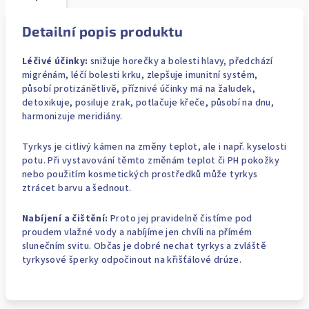
Detailní popis produktu
Léčivé účinky:
snižuje horečky a bolesti hlavy, předchází
migrénám, léčí bolesti krku, zlepšuje imunitní systém,
působí protizánětlivě, příznivé účinky má na žaludek,
detoxikuje, posiluje zrak, potlačuje křeče, působí na dnu,
harmonizuje meridiány.
Tyrkys je citlivý kámen na změny teplot, ale i např. kyselosti
potu. Při vystavování těmto změnám teplot či PH pokožky
nebo použitím kosmetických prostředků může tyrkys
ztrácet barvu a šednout.
Nabíjení a čištění:
Proto jej pravidelně čistíme pod
proudem vlažné vody a nabíjíme jen chvíli na přímém
slunečním svitu. Občas je dobré nechat tyrkys a zvláště
tyrkysové šperky odpočinout na křišťálové drúze.