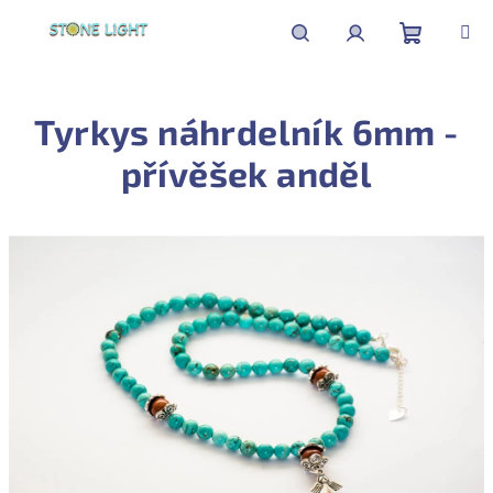
Přejít
na
obsah
Nákupní
Hledat
Přihlášení
Tyrkys náhrdelník 6mm -
košík
přívěšek anděl