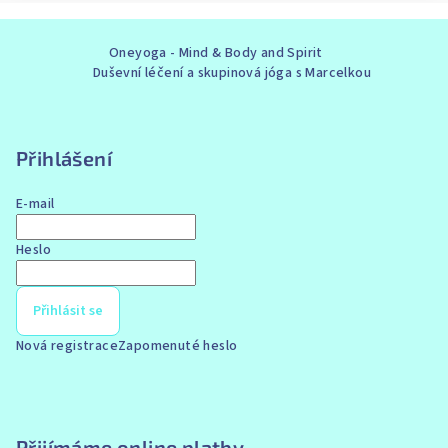
Z
Oneyoga - Mind & Body and Spirit
á
Duševní léčení a skupinová jóga s Marcelkou
p
a
t
Přihlášení
í
E-mail
Heslo
Přihlásit se
Nová registrace
Zapomenuté heslo
Přijímáme online platby