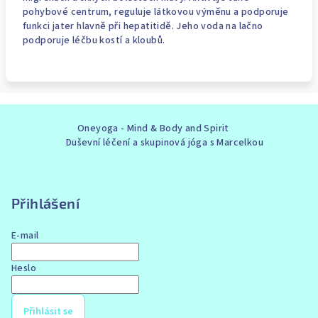
pohybové centrum, reguluje látkovou výměnu a podporuje
funkci jater hlavně při hepatitidě. Jeho voda na lačno
podporuje léčbu kostí a kloubů.
Z
Oneyoga - Mind & Body and Spirit
á
Duševní léčení a skupinová jóga s Marcelkou
p
a
t
Přihlášení
í
E-mail
Heslo
Přihlásit se