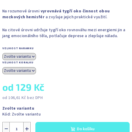
Na rozumové úrovni
vyrovnává tygří oko činnost obou
mozkových hemisfér
a zvyšuje jejich praktické využití.
Na citové úrovni udržuje tygří oko rovnováhu mezi energiemi jin a
jang emocionálního těla, potlačuje deprese a zlepšuje náladu.
VELIKOST NARAMKU
VELIKOST KORALKU
od
129 Kč
od
106,61 Kč
bez DPH
Měrná
Zvolte variantu
cena:
Kód:
Zvolte variantu
−
+
Do košíku