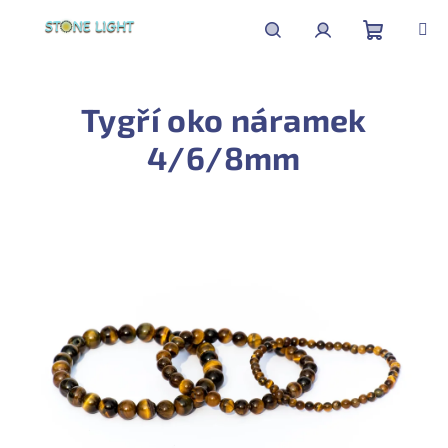
Přejít
na
obsah
Nákupní
Hledat
Přihlášení
Tygří oko náramek
košík
4/6/8mm