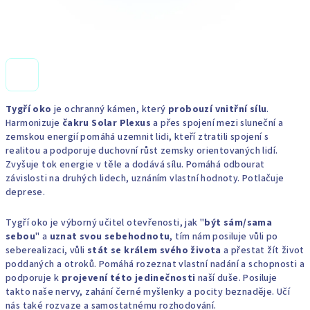
Tygří oko
je ochranný kámen, který
probouzí vnitřní sílu
.
Harmonizuje
čakru Solar Plexus
a přes spojení mezi sluneční a
zemskou energií pomáhá uzemnit lidi, kteří ztratili spojení s
realitou a podporuje duchovní růst zemsky orientovaných lidí.
Zvyšuje tok energie v těle a dodává sílu. Pomáhá odbourat
závislosti na druhých lidech, uznáním vlastní hodnoty. Potlačuje
deprese.
Tygří oko je výborný učitel otevřenosti, jak "
být sám/sama
sebou
" a
uznat svou sebehodnotu
, tím nám posiluje vůli po
seberealizaci, vůli
stát se králem svého života
a přestat žít život
poddaných a otroků. Pomáhá rozeznat vlastní nadání a schopnosti a
podporuje k
projevení této jedinečnosti
naší duše. Posiluje
takto naše nervy, zahání černé myšlenky a pocity beznaděje. Učí
nás také rozvaze a samostatnému rozhodování.