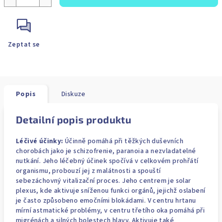
Zeptat se
Popis
Diskuze
Detailní popis produktu
Léčivé účinky:
Účinně pomáhá při těžkých duševních
chorobách jako je schizofrenie, paranoia a nezvladatelné
nutkání. Jeho léčebný účinek spočívá v celkovém prohřátí
organismu, probouzí jej z malátnosti a spouští
sebezáchovný vitalizační proces. Jeho centrem je solar
plexus, kde aktivuje sníženou funkci orgánů, jejichž oslabení
je často způsobeno emočními blokádami. V centru hrtanu
mírní astmatické problémy, v centru třetího oka pomáhá při
migrénách a silných bolestech hlavy. Aktivuje také