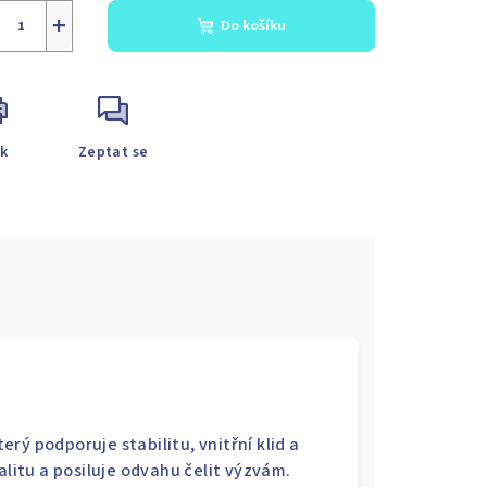
+
Do košíku
sk
Zeptat se
rý podporuje stabilitu, vnitřní klid a
alitu a posiluje odvahu čelit výzvám.