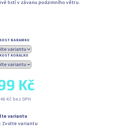
ivé listí v závanu podzimního větru.
IKOST NARAMKU
IKOST KORALKU
99 Kč
,46 Kč bez DPH
ná
a:
lte variantu
:
Zvolte variantu