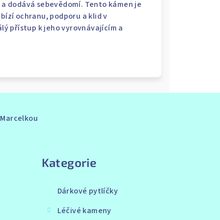
 a dodává sebevědomí. Tento kámen je
bízí ochranu, podporu a klid v
álý přístup k jeho vyrovnávajícím a
s Marcelkou
Přeskočit
kategorie
Kategorie
Dárkové pytlíčky
Léčivé kameny