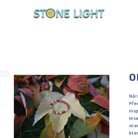
O
Nár
Pře
ins
les
ora
kte