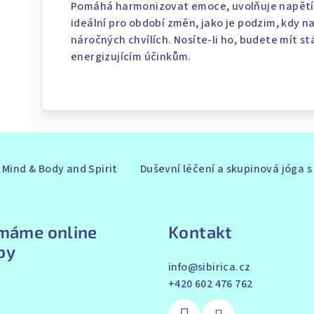
Pomáhá harmonizovat emoce, uvolňuje napětí
ideální pro období změn, jako je podzim, kdy na
náročných chvílích. Nosíte-li ho, budete mít st
energizujícím účinkům.
Mind & Body and Spirit
Duševní léčení a skupinová jóga 
ímáme online
Kontakt
by
info
@
sibirica.cz
+420 602 476 762