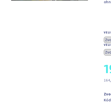
ohn
VEL
VEL
1
164
Měr
cen
Zvo
Kód