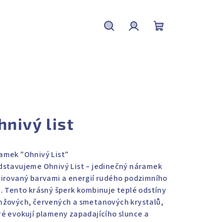
Hledat
Přihlášení
Nákupní
košík
hnivý list
amek "Ohnivý List"
dstavujeme Ohnivý List – jedinečný náramek
pirovaný barvami a energií rudého podzimního
a. Tento krásný šperk kombinuje teplé odstíny
nžových, červených a smetanových krystalů,
ré evokují plameny zapadajícího slunce a