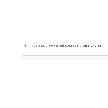
Přejít
na
obsah
/
NOVINKY
/
PODZIMNÍ KOLEKCE
/
OHNIVÝ LIST
DOMŮ
P
o
s
t
r
a