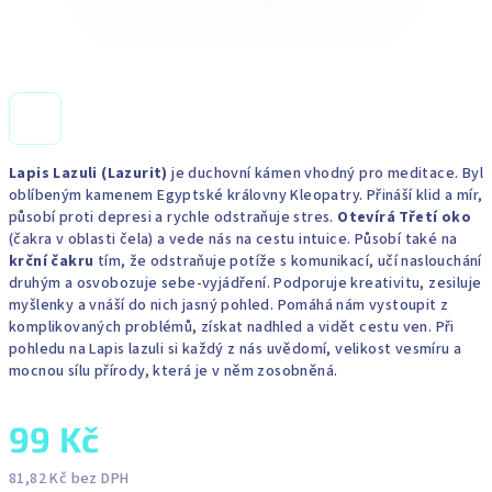
Lapis Lazuli (Lazurit)
je duchovní kámen vhodný pro meditace. Byl
oblíbeným kamenem Egyptské královny Kleopatry. Přináší klid a mír,
působí proti depresi a rychle odstraňuje stres.
O
tevírá Třetí oko
(čakra v
oblasti čela) a vede nás na cestu intuice. Působí také na
krční čakru
tím, že odstraňuje potíže s komunikací, učí naslouchání
druhým a osvobozuje sebe-vyjádření. Podporuje kreativitu, zesiluje
myšlenky a vnáší do nich jasný pohled. Pomáhá nám vystoupit z
komplikovaných problémů, získat nadhled a vidět cestu ven. Při
pohledu na Lapis lazuli si každý z nás uvědomí, velikost vesmíru a
mocnou sílu přírody, která je v něm zosobněná.
99 Kč
81,82 Kč bez DPH