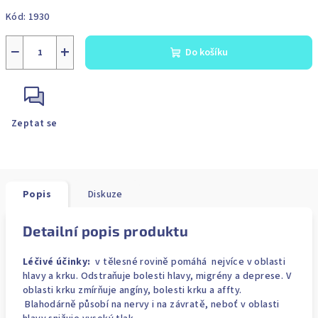
Měrná
Kód:
1930
cena:
−
+
Do košíku
Zeptat se
Popis
Diskuze
Detailní popis produktu
Léčivé účinky:
v tělesné rovině pomáhá nejvíce v oblasti
hlavy a krku. Odstraňuje bolesti hlavy, migrény a deprese. V
oblasti krku zmírňuje angíny, bolesti krku a affty.
Blahodárně působí na nervy i na závratě, neboť v oblasti