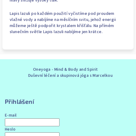
hlavy snižuje vysoký tlak.
Lapis lazuli po každém použití vyčistíme pod proudem
vlažné vody a nabíjíme na měsíčním svitu, jehož energii
můžeme ještě podpořit krystalem křišťálu. Na přímém
slunečním světle Lapis lazuli nabíjíme jen krátce.
Z
Oneyoga - Mind & Body and Spirit
á
Duševní léčení a skupinová jóga s Marcelkou
p
a
t
Přihlášení
í
E-mail
Heslo