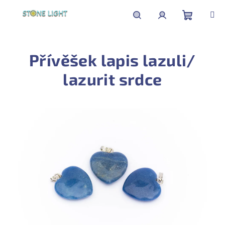
Přejít
na
obsah
Nákupní
Hledat
Přihlášení
Přívěšek lapis lazuli/
košík
lazurit srdce