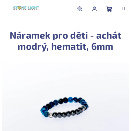
Přejít
na
obsah
Nákupní
Hledat
Přihlášení
Náramek pro děti - achát
košík
modrý, hematit, 6mm