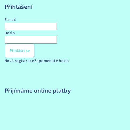
t
Přihlášení
í
E-mail
Heslo
Přihlásit se
Nová registrace
Zapomenuté heslo
Přijímáme online platby