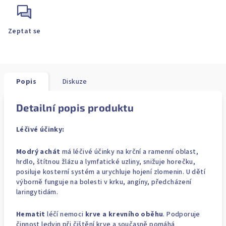
Zeptat se
Popis
Diskuze
Detailní popis produktu
Léčivé účinky:
Modrý achát
má léčivé účinky na krční a ramenní oblast,
hrdlo, štítnou žlázu a lymfatické uzliny, snižuje horečku,
posiluje kosterní systém a urychluje hojení zlomenin. U dětí
výborně funguje na bolesti v krku, angíny, předcházení
laringytidám.
Hematit
léčí nemoci
krve a krevního oběhu
. Podporuje
činnost ledvin při čištění krve a současně pomáhá