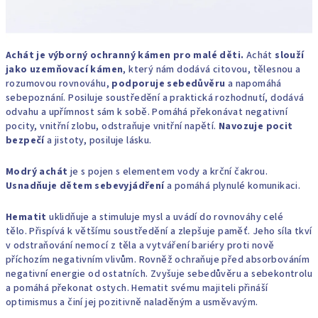
Achát je výborný ochranný kámen pro malé děti.
Achát
slouží
jako uzemňovací kámen
, který nám dodává citovou, tělesnou a
rozumovou rovnováhu,
podporuje sebedůvěru
a napomáhá
sebepoznání. Posiluje soustředění a praktická rozhodnutí, dodává
odvahu a upřímnost sám k sobě. Pomáhá překonávat negativní
pocity, vnitřní zlobu, odstraňuje vnitřní napětí.
Navozuje pocit
bezpečí
a jistoty, posiluje lásku.
Modrý achát
je s pojen s elementem vody a krční čakrou.
Usnadňuje dětem sebevyjádření
a pomáhá plynulé komunikaci.
Hematit
uklidňuje a stimuluje mysl a uvádí do rovnováhy celé
tělo. Přispívá k většímu soustředění a zlepšuje paměť. Jeho síla tkví
v odstraňování nemocí z těla a vytváření bariéry proti nově
příchozím negativním vlivům. Rovněž ochraňuje před absorbováním
negativní energie od ostatních. Zvyšuje sebedůvěru a sebekontrolu
a pomáhá překonat ostych. Hematit svému majiteli přináší
optimismus a činí jej pozitivně naladěným a usměvavým.