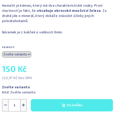
Hematit je kámen, který má dva charakteristické znaky. První
vlastností je fakt, že
obsahuje obrovské množství železa
. Za
druhé jde o minerál, který dokáže znásobit účinky jiných
polodrahokamů.
Náramek je z kuliček o velikosti 8mm.
VELKOST
150 Kč
123,97 Kč bez DPH
Měrná
Zvolte variantu
cena:
Kód:
Zvolte variantu
−
+
Do košíku