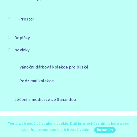
Prostor
Doplňky
Novinky
Vánoční dárková kolekce pro blízké
Podzimní kolekce
Léčení a meditace se Sanandou
Copyright 2026
Stone Light
. Všechna práva vyhrazena.
Tento web používá soubory cookie. Dalším procházením tohoto webu
vyjadřujete souhlas s jejich používáním.
Vytvořil Shoptet
Rozumím