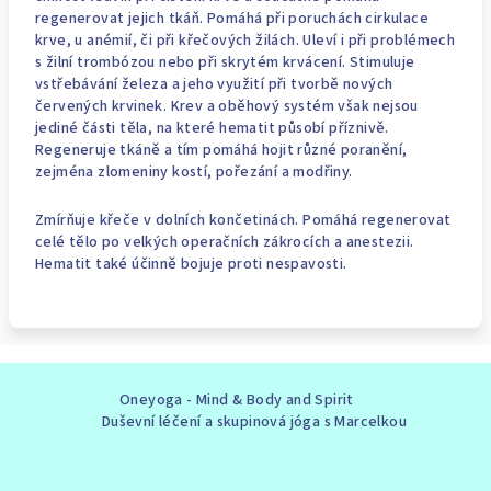
regenerovat jejich tkáň. Pomáhá při poruchách cirkulace
krve, u anémií, či při křečových žilách. Uleví i při problémech
s žilní trombózou nebo při skrytém krvácení. Stimuluje
vstřebávání železa a jeho využití při tvorbě nových
červených krvinek. Krev a oběhový systém však nejsou
jediné části těla, na které hematit působí příznivě.
Regeneruje tkáně a tím pomáhá hojit různé poranění,
zejména zlomeniny kostí, pořezání a modřiny.
Zmírňuje křeče v dolních končetinách. Pomáhá regenerovat
celé tělo po velkých operačních zákrocích a anestezii.
Hematit také účinně bojuje proti nespavosti.
Z
Oneyoga - Mind & Body and Spirit
á
Duševní léčení a skupinová jóga s Marcelkou
p
a