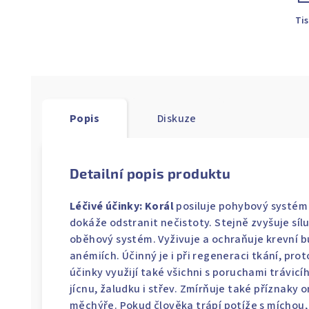
Ti
Popis
Diskuze
Detailní popis produktu
Léčivé účinky: Korál
posiluje pohybový systém 
dokáže odstranit nečistoty. Stejně zvyšuje sílu
oběhový systém. Vyživuje a ochraňuje krevní 
anémiích. Účinný je i při regeneraci tkání, pro
účinky využijí také všichni s poruchami trávic
jícnu, žaludku i střev. Zmírňuje také příznak
měchýře. Pokud člověka trápí potíže s míchou, 