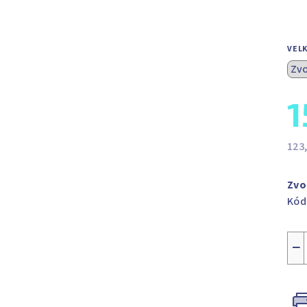
VEL
1
123
Měr
cen
Zvo
Kód
−