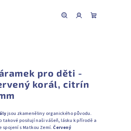
Hledat
Přihlášení
Nákupní
košík
áramek pro děti -
ervený korál, citrín
mm
ály
jsou zkameněliny organického původu.
 takové posilují naši vášeň, lásku k přírodě a
e spojení s Matkou Zemí.
Červený