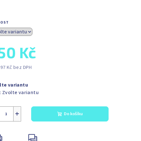
KOST
50 Kč
,97 Kč bez DPH
ná
a:
lte variantu
:
Zvolte variantu
+
Do košíku