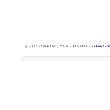
Přejít
na
obsah
/
LÉČIVÉ KAMENY
/
TĚLO
/
PRO DĚTI
/
NÁRAMEK PR
DOMŮ
P
o
s
t
r
a