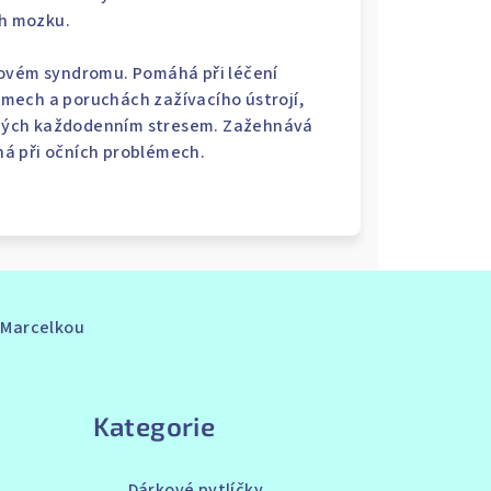
h mozku.
ovém syndromu. Pomáhá při léčení
lémech a poruchách zažívacího ústrojí,
ných každodenním stresem. Zažehnává
há při očních problémech.
s Marcelkou
Přeskočit
kategorie
Kategorie
Dárkové pytlíčky