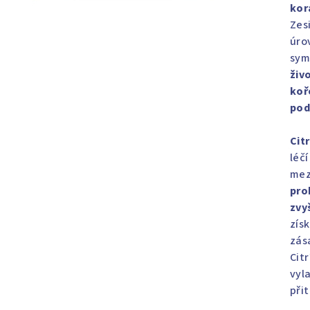
kor
Zes
úrov
sym
živ
koř
pod
Citr
léčí
mez
pro
zvy
získ
zás
Cit
vyl
při