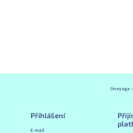
Z
á
Oneyoga - 
p
a
Přihlášení
Přij
t
plat
E-mail