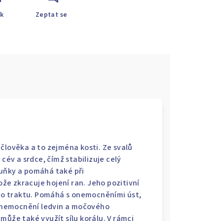
sk
Zeptat se
člověka a to zejména kosti. Ze svalů
 cév a srdce, čímž stabilizuje celý
buňky a pomáhá také při
tože zkracuje hojení ran. Jeho pozitivní
ího traktu. Pomáhá s onemocněními úst,
y onemocnění ledvin a močového
může také využít sílu korálu. V rámci