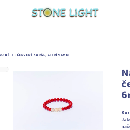
O DĚTI - ČERVENÝ KORÁL, CITRÍN 6MM
N
č
6
Kor
Jako
naš