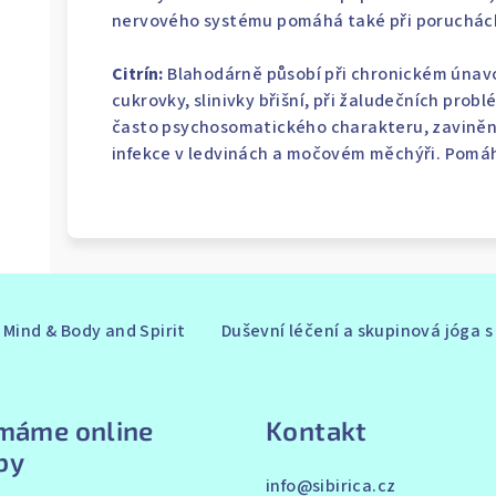
nervového systému pomáhá také při poruchác
Citrín:
Blahodárně působí při chronickém únav
cukrovky, slinivky břišní, při žaludečních prob
často psychosomatického charakteru, zavině
infekce v ledvinách a močovém měchýři. Pomá
Mind & Body and Spirit
Duševní léčení a skupinová jóga 
ímáme online
Kontakt
by
info
@
sibirica.cz