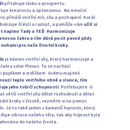
ál
přitahuje lásku a prosperitu.
iluje kreativitu a optimismus. Na emoční
ni přináší vnitřní mír, sílu a pochopení. Korál
bolizuje štěstí a radost, a pomůže vám
užít si
ot naplno Tady a TEĎ
.
Harmonizuje
enovou čakru a tím dává pocit pevné půdy
 nohami pro naše životní kroky
.
ín
je kámen vnitřní síly, který harmonizuje a
 čakru solar Plexus. Ta se nachází
i pupíkem a srdíčkem. Svému majiteli
bouzí teplo vnitřního ohně a slunce, tím
šuje jeho tvůrčí schopnosti
. Potřebujete -li
at větší vnitřní sílu dělat rozhodnutí a dělat
adní kroky v životě, vezměte si na pomoc
rín. Je to také jeden z kamenů hojnosti, který
aďuje vibrace našeho těla, tak aby hojnost byla
tahována do našeho života.