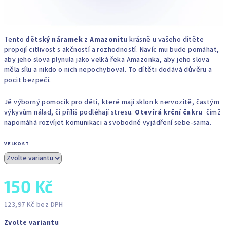
Tento
dětský náramek
z
Amazonitu
krásně u vašeho dítěte
propojí citlivost s akčností a rozhodností. Navíc mu bude pomáhat,
aby jeho slova plynula jako velká řeka Amazonka, aby jeho slova
měla sílu a nikdo o nich nepochyboval. To dítěti dodává důvěru a
pocit bezpečí.
Jě výborný pomocík pro děti, které mají sklon k nervozitě, častým
výkyvům nálad, či příliš podléhají stresu.
Otevírá krční čakru
čímž
napomáhá rozvíjet komunikaci a svobodné vyjádření sebe-sama.
VELKOST
150 Kč
123,97 Kč bez DPH
Měrná
Zvolte variantu
cena: