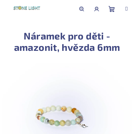
Přejít
na
obsah
Nákupní
Hledat
Přihlášení
Náramek pro děti -
košík
amazonit, hvězda 6mm