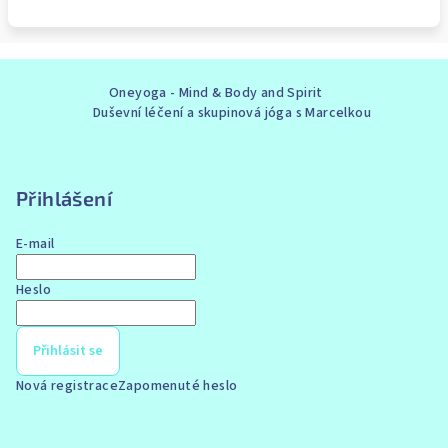
Z
Oneyoga - Mind & Body and Spirit
á
Duševní léčení a skupinová jóga s Marcelkou
p
a
t
Přihlášení
í
E-mail
Heslo
Přihlásit se
Nová registrace
Zapomenuté heslo