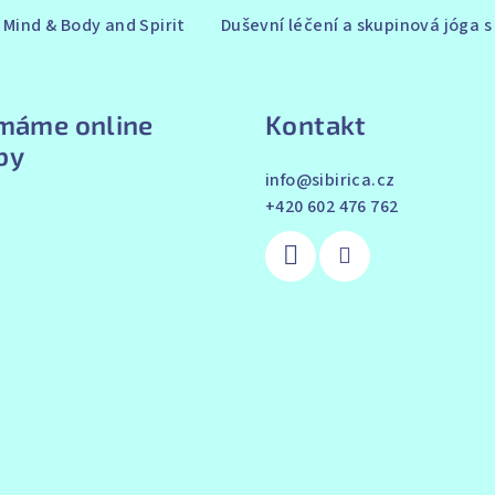
Mind & Body and Spirit
Duševní léčení a skupinová jóga 
ímáme online
Kontakt
by
info
@
sibirica.cz
+420 602 476 762