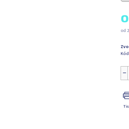
od
Měr
cen
Zvo
Kód
−
Ti