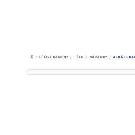
Přejít
na
obsah
/
LÉČIVÉ KAMENY
/
TĚLO
/
NÁRAMKY
/
ACHÁT DRA
DOMŮ
P
o
s
t
r
a