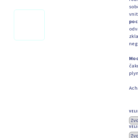
sob
vni
poc
odv
zkla
neg
Mod
čak
ply
Ach
VEL
VEL