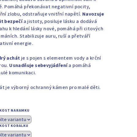
ě. Pomáhá překonávat negativní pocity,
třní zlobu, odstraňuje vnitřní napětí.
Navozuje
it bezpečí
a jistoty, posiluje lásku a dodává
ahu k hledání lásky nové, pomáhá při citových
máních. Stabilizuje auru, ruší a přetváří
ativní energie.
rý achát
je s pojen s elementem vody a krční
rou.
Usnadňuje sebevyjádření
a pomáhá
nulé komunikaci.
át je výborný ochranný kámen pro malé děti.
IKOST NARAMKU
IKOST KORALKU