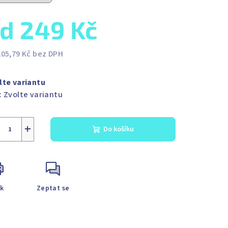
od
249 Kč
205,79 Kč
bez DPH
ná
a:
lte variantu
:
Zvolte variantu
+
Do košíku
sk
Zeptat se