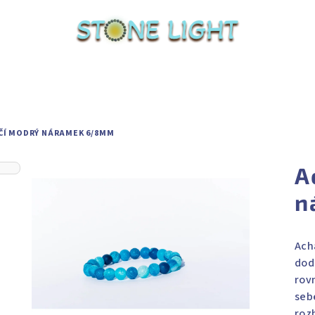
ČÍ MODRÝ NÁRAMEK 6/8MM
A
n
Ach
dod
rov
seb
roz