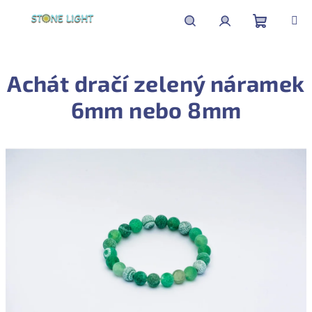
Přejít
na
obsah
Nákupní
Hledat
Přihlášení
Achát dračí zelený náramek
košík
6mm nebo 8mm