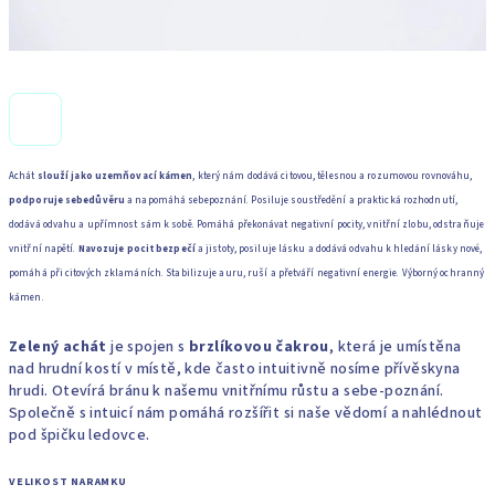
Achát
slouží jako uzemňovací kámen
, který nám dodává citovou, tělesnou a rozumovou rovnováhu,
podporuje sebedůvěru
a napomáhá sebepoznání. Posiluje soustředění a praktická rozhodnutí,
dodává odvahu a upřímnost sám k sobě. Pomáhá překonávat negativní pocity, vnitřní zlobu, odstraňuje
vnitřní napětí.
Navozuje pocit bezpečí
a jistoty, posiluje lásku a dodává odvahu k hledání lásky nové,
pomáhá při citových zklamáních. Stabilizuje auru, ruší a přetváří negativní energie. Výborný ochranný
kámen.
Zelený achát
je spojen s
brzlíkovou čakrou
, která je umístěna
nad hrudní kostí v místě, kde často intuitivně nosíme přívěskyna
hrudi. Otevírá bránu k našemu vnitřnímu růstu a sebe-poznání.
Společně s intuicí nám pomáhá rozšířit si naše vědomí a nahlédnout
pod špičku ledovce.
VELIKOST NARAMKU