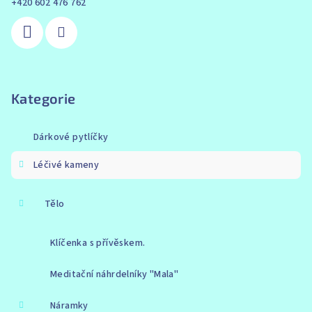
+420 602 476 762
Kategorie
Dárkové pytlíčky
Léčivé kameny
Tělo
Klíčenka s přívěskem.
Meditační náhrdelníky "Mala"
Náramky