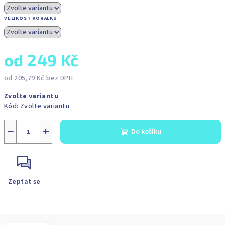
VELIKOST KORALKU
od
249 Kč
od
205,79 Kč
bez DPH
Měrná
Zvolte variantu
cena:
Kód:
Zvolte variantu
−
+
Do košíku
Zeptat se