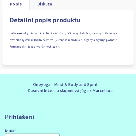
Popis
Diskuze
Detailní popis produktu
Léčivé účinky:
Pomáhá při léčbě závislostí, léčí nervy, žaludek, poruchy oběhového a
trávícího systému. Pozitivně ovlivňuje ženské reprodukční orgány a zvyšuje plodnost.
Reguluje tělní tekutiny a činnost ledvin.
Z
Oneyoga - Mind & Body and Spirit
á
Duševní léčení a skupinová jóga s Marcelkou
p
a
t
Přihlášení
í
E-mail