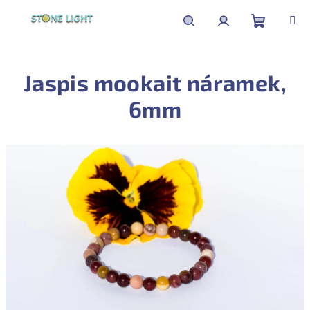
Přejít
na
obsah
Nákupní
Hledat
Přihlášení
Jaspis mookait náramek,
košík
6mm