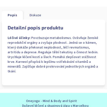
Popis
Diskuze
Detailní popis produktu
Léčivé účinky:
Povzbuzuje metabolismus. Ovlivňuje ženské
reprodukční orgány a zvyšuje plodnost. Jedná se o kámen,
který dokáže překonat neplodnost, léčí revmatismus,
artritidu a deprese. Reguluje tělní tekutiny a činnost ledvin.
Urychluje léčení kostí a šlach. Pomáhá zlepšovat srážlivost
krve. Karneol přispívá k lepšímu vstřebávání vitamínů a
minerálů. Zajišťuje dobré prokrvování jednotlivých orgánů a
tkání.
Z
Oneyoga - Mind & Body and Spirit
á
Duševní léčení a skupinová jóga s Marcelkou