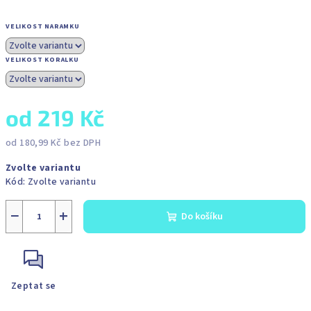
VELIKOST NARAMKU
VELIKOST KORALKU
od
219 Kč
od
180,99 Kč
bez DPH
Měrná
Zvolte variantu
cena:
Kód:
Zvolte variantu
−
+
Do košíku
Zeptat se