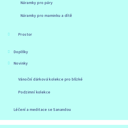
Náramky pro páry
Náramky pro maminku a dítě
Prostor
Doplňky
Novinky
Vánoční dárková kolekce pro blízké
Podzimní kolekce
Léčení a meditace se Sanandou
Copyright 2026
Stone Light
. Všechna práva vyhrazena.