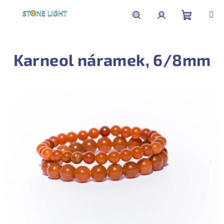
Přejít
na
obsah
Nákupní
Hledat
Přihlášení
Karneol náramek, 6/8mm
košík