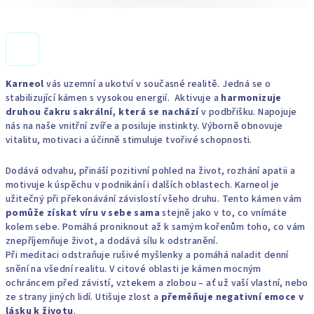
Karneol
vás uzemní a ukotví v současné realitě. Jedná se o
stabilizující kámen s vysokou energií. Aktivuje a
harmonizuje
druhou čakru sakrální, která se nachází
v podbřišku. Napojuje
nás na naše vnitřní zvíře a posiluje instinkty. Výborně obnovuje
vitalitu, motivaci a účinně stimuluje tvořivé schopnosti.
Dodává odvahu, přináší pozitivní pohled na život, rozhání apatii a
motivuje k úspěchu v podnikání i dalších oblastech. Karneol je
užitečný při překonávání závislostí všeho druhu. Tento kámen vám
pomůže získat víru v sebe sama
stejně jako v to, co vnímáte
kolem sebe. Pomáhá proniknout až k samým kořenům toho, co vám
znepříjemňuje život, a dodává sílu k odstranění.
Při meditaci odstraňuje rušivé myšlenky a pomáhá naladit denní
snění na všední realitu. V citové oblasti je kámen mocným
ochráncem před závistí, vztekem a zlobou – ať už vaší vlastní, nebo
ze strany jiných lidí. Utišuje zlost a
přeměňuje negativní emoce v
lásku k životu
.