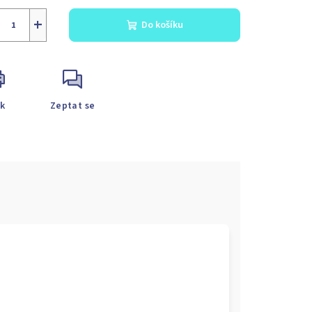
+
Do košíku
sk
Zeptat se