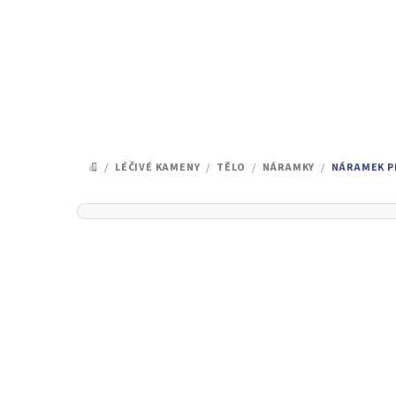
Přejít
na
obsah
/
LÉČIVÉ KAMENY
/
TĚLO
/
NÁRAMKY
/
NÁRAMEK PR
DOMŮ
P
o
s
t
r
a