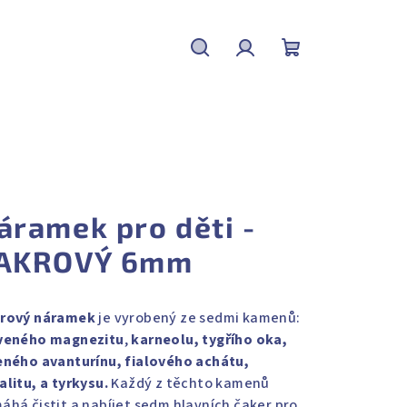
Hledat
Přihlášení
Nákupní
košík
áramek pro děti -
AKROVÝ 6mm
rový náramek
je vyrobený ze sedmi kamenů:
veného
magnezitu
,
karneolu, tygřího oka,
eného avanturínu, fialového achátu,
alitu, a tyrkysu.
Každý z těchto kamenů
áhá čistit a nabíjet sedm hlavních čaker pro