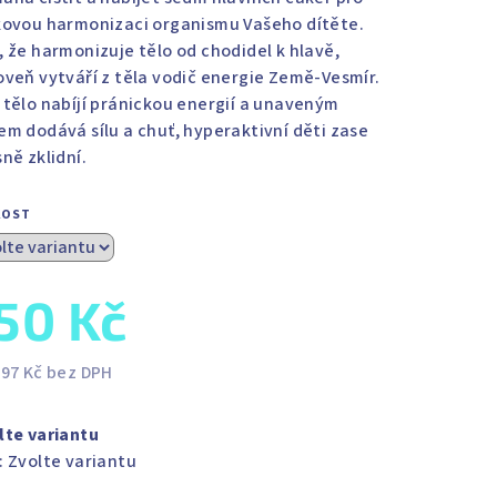
kovou harmonizaci organismu Vašeho dítěte.
, že harmonizuje tělo od chodidel k hlavě,
oveň vytváří z těla vodič energie Země-Vesmír.
 tělo nabíjí pránickou energií a unaveným
em dodává sílu a chuť, hyperaktivní děti zase
sně zklidní.
KOST
50 Kč
,97 Kč bez DPH
ná
a:
lte variantu
:
Zvolte variantu