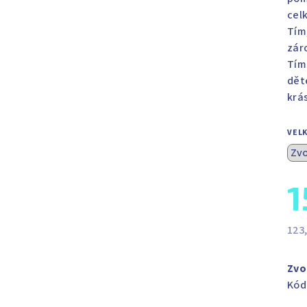
cel
Tím
zár
Tím
dět
krá
VEL
1
123
Měr
cen
Zvo
Kód