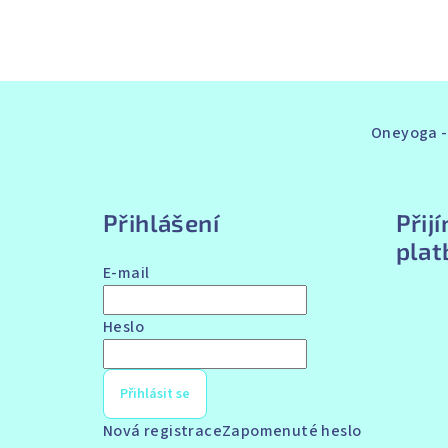
Z
á
Oneyoga - 
p
a
Přihlášení
Přij
t
plat
E-mail
í
Heslo
Přihlásit se
Nová registrace
Zapomenuté heslo