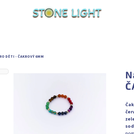
O DĚTI - ČAKROVÝ 6MM
N
Č
Čak
čer
zel
sod
pom