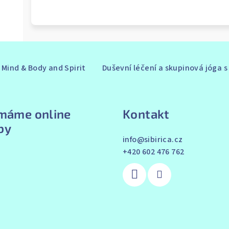
Mind & Body and Spirit
Duševní léčení a skupinová jóga 
ímáme online
Kontakt
by
info
@
sibirica.cz
+420 602 476 762