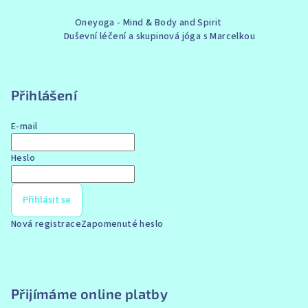
Z
Oneyoga - Mind & Body and Spirit
á
Duševní léčení a skupinová jóga s Marcelkou
p
a
t
Přihlášení
í
E-mail
Heslo
Přihlásit se
Nová registrace
Zapomenuté heslo
Přijímáme online platby