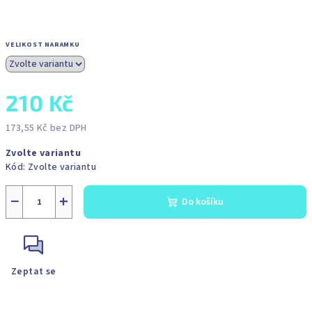
VELIKOST NARAMKU
210 Kč
173,55 Kč bez DPH
Měrná
Zvolte variantu
cena:
Kód:
Zvolte variantu
−
+
Do košíku
Zeptat se