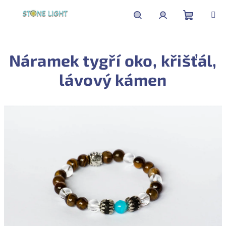
Přejít
na
obsah
Nákupní
Hledat
Přihlášení
Náramek tygří oko, křišťál,
košík
lávový kámen