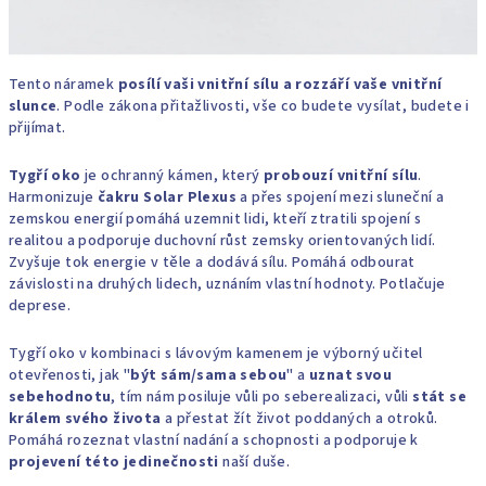
Tento náramek
posílí vaši vnitřní sílu a rozzáří vaše vnitřní
slunce
. Podle zákona přitažlivosti, vše co budete vysílat, budete i
přijímat.
Tygří oko
je ochranný kámen, který
probouzí vnitřní sílu
.
Harmonizuje
čakru Solar Plexus
a přes spojení mezi sluneční a
zemskou energií pomáhá uzemnit lidi, kteří ztratili spojení s
realitou a podporuje duchovní růst zemsky orientovaných lidí.
Zvyšuje tok energie v těle a dodává sílu. Pomáhá odbourat
závislosti na druhých lidech, uznáním vlastní hodnoty. Potlačuje
deprese.
Tygří oko v kombinaci s lávovým kamenem je výborný učitel
otevřenosti, jak "
být sám/sama sebou
" a
uznat svou
sebehodnotu
, tím nám posiluje vůli po seberealizaci, vůli
stát se
králem svého života
a přestat žít život poddaných a otroků.
Pomáhá rozeznat vlastní nadání a schopnosti a podporuje k
projevení této jedinečnosti
naší duše.