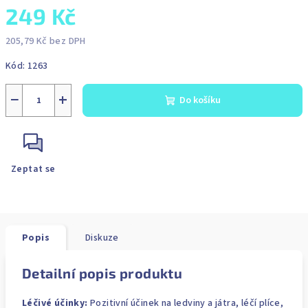
249 Kč
205,79 Kč bez DPH
Měrná
Kód:
1263
cena:
−
+
Do košíku
Zeptat se
Popis
Diskuze
Detailní popis produktu
Léčivé účinky:
Pozitivní účinek na ledviny a játra, léčí plíce,