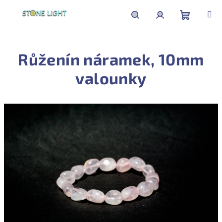
Přejít
na
obsah
Nákupní
Hledat
Přihlášení
Růženín náramek, 10mm
košík
valounky