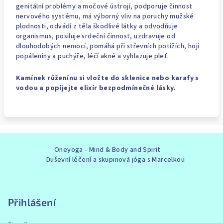
genitální problémy a močové ústrojí, podporuje činnost
nervového systému, má výborný vliv na poruchy mužské
plodnosti, odvádí z těla škodlivé látky a odvodňuje
organismus, posiluje srdeční činnost, uzdravuje od
dlouhodobých nemocí, pomáhá při střevních potížích, hojí
popáleniny a puchýře, léčí akné a vyhlazuje pleť.
Kamínek růženínu si vložte do sklenice nebo karafy s
vodou a popíjejte elixír bezpodmínečné lásky.
Z
Oneyoga - Mind & Body and Spirit
á
Duševní léčení a skupinová jóga s Marcelkou
p
a
t
Přihlášení
í