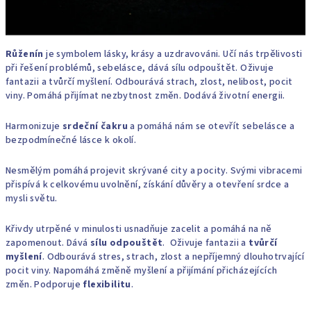
Růženín
je symbolem lásky, krásy a uzdravováni. Učí nás trpělivosti
při řešení problémů, sebelásce, dává sílu odpouštět. Oživuje
fantazii a tvůrčí myšlení. Odbourává strach, zlost, nelibost, pocit
viny. Pomáhá přijímat nezbytnost změn. Dodává životní energii.
Harmonizuje
srdeční čakru
a pomáhá nám se otevřít sebelásce a
bezpodmínečné lásce k okolí.
Nesmělým pomáhá projevit skrývané city a pocity. Svými vibracemi
přispívá k celkovému uvolnění, získání důvěry a otevření srdce a
mysli světu.
Křivdy utrpěné v minulosti usnadňuje zacelit a pomáhá na ně
zapomenout. Dává
sílu odpouštět
. Oživuje fantazii a
tvůrčí
myšlení
. Odbourává stres, strach, zlost a nepříjemný dlouhotrvající
pocit viny. Napomáhá změně myšlení a přijímání přicházejících
změn. Podporuje
flexibilitu
.