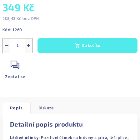
349 Kč
288,43 Kč bez DPH
Měrná
Kód:
1260
cena:
−
+
Do košíku
Zeptat se
Popis
Diskuze
Detailní popis produktu
Léčivé účinky:
Pozitivní účinek na ledviny a játra, léčí plíce,