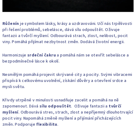
Růženín
je symbolem lásky, krásy a uzdravováni. Učí nás trpělivosti
při řešení problémů, sebelásce, dává sílu odpouštět. Oživuje
fantazii a tvůrčí myšlení. Odbourává strach, zlost, nelibost, pocit
viny. Pomáhá přijímat nezbytnost změn. Dodává životní energii.
Harmonizuje
srdeční čakru
a pomáhá nám se otevřít sebelásce a
bezpodmínečné lásce k okolí.
Nesmělým pomáhá projevit skrývané city a pocity. Svými vibracemi
přispívá k celkovému uvolnění, získání důvěry a otevření srdce a
mysli světu.
Křivdy utrpěné v minulosti usnadňuje zacelit a pomáhá na ně
zapomenout. Dává
sílu odpouštět
. Oživuje fantazii a
tvůrčí
myšlení
. Odbourává stres, strach, zlost a nepříjemný dlouhotrvající
pocit viny. Napomáhá změně myšlení a přijímání přicházejících
změn. Podporuje
flexibilitu
.