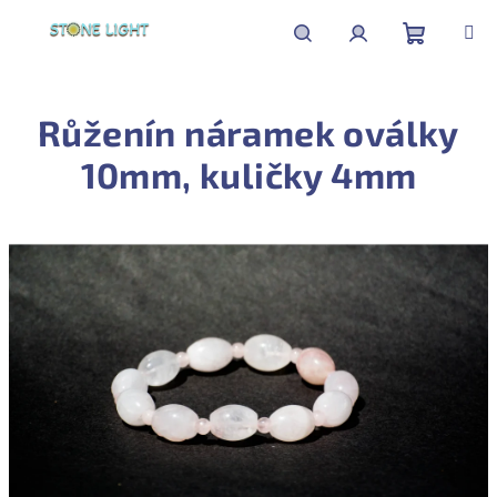
Přejít
na
obsah
Nákupní
Hledat
Přihlášení
Růženín náramek oválky
košík
10mm, kuličky 4mm