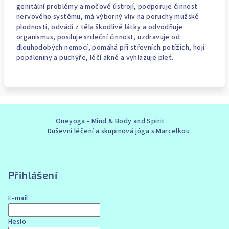
genitální problémy a močové ústrojí, podporuje činnost
nervového systému, má výborný vliv na poruchy mužské
plodnosti, odvádí z těla škodlivé látky a odvodňuje
organismus, posiluje srdeční činnost, uzdravuje od
dlouhodobých nemocí, pomáhá při střevních potížích, hojí
popáleniny a puchýře, léčí akné a vyhlazuje pleť.
Z
Oneyoga - Mind & Body and Spirit
á
Duševní léčení a skupinová jóga s Marcelkou
p
a
t
Přihlášení
í
E-mail
Heslo