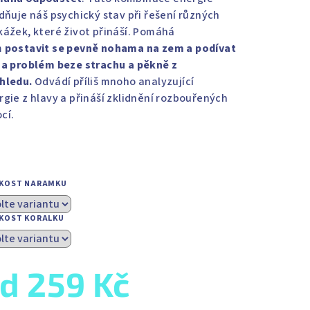
idňuje náš psychický stav při řešení různých
kážek, které život přináší. Pomáhá
m
postavit se pevně nohama na zem a podívat
na problém beze strachu a pěkně z
hledu.
Odvádí příliš mnoho analyzující
rgie z hlavy a přináší zklidnění rozbouřených
cí.
IKOST NARAMKU
IKOST KORALKU
od
259 Kč