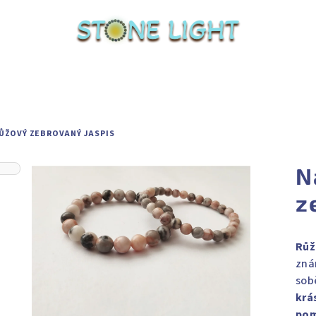
ŮŽOVÝ ZEBROVANÝ JASPIS
N
z
Růž
zná
sob
krá
pom