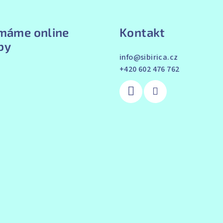
ímáme online
Kontakt
by
info
@
sibirica.cz
+420 602 476 762