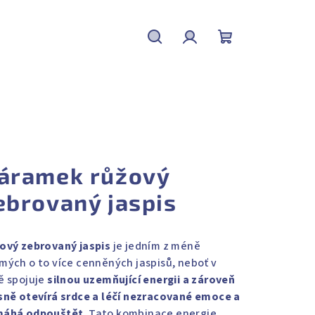
Hledat
Přihlášení
Nákupní
košík
áramek růžový
ebrovaný jaspis
ový zebrovaný jaspis
je jedním z méně
mých o to více cenněných jaspisů, neboť
v
ě spojuje
silnou uzemňující energii a zároveň
sně otevírá srdce a léčí nezracované emoce a
áhá odpouštět
. Tato kombinace energie