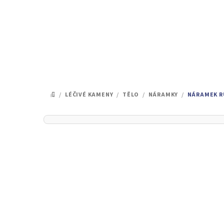
Přejít
na
obsah
/
LÉČIVÉ KAMENY
/
TĚLO
/
NÁRAMKY
/
NÁRAMEK R
DOMŮ
P
o
s
t
r
a