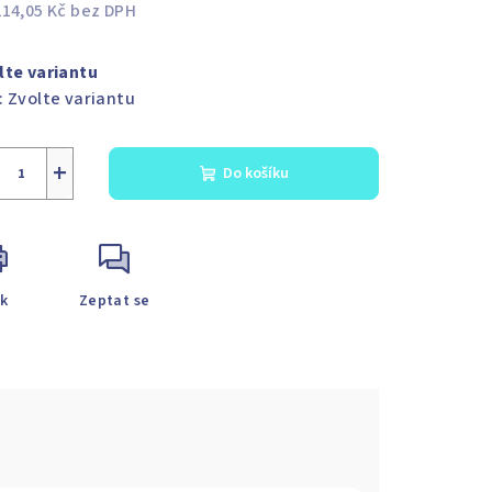
214,05 Kč
bez DPH
ná
a:
lte variantu
:
Zvolte variantu
+
Do košíku
sk
Zeptat se