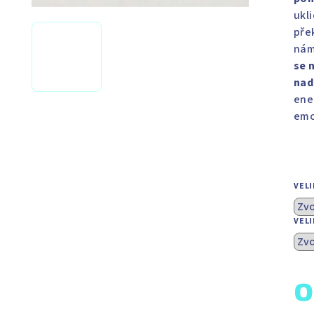
ukl
pře
ná
se 
nad
ene
emo
VEL
VEL