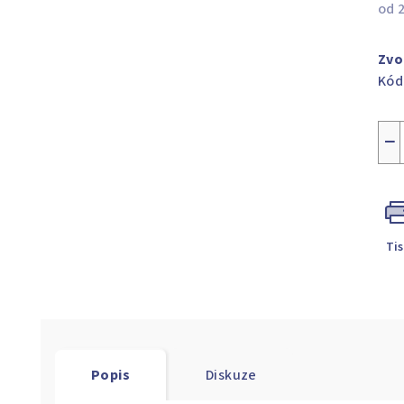
od
Měr
cen
Zvo
Kód
−
Ti
Popis
Diskuze