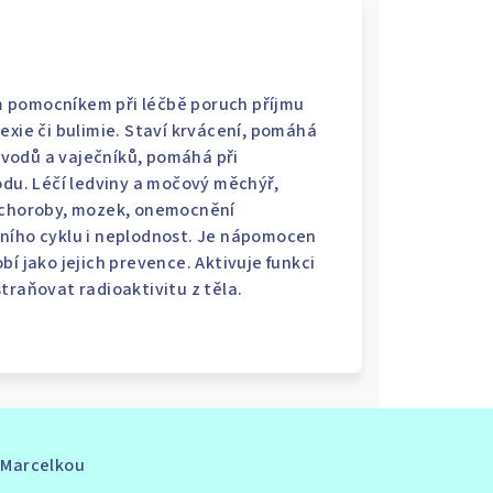
ým pomocníkem při léčbě poruch příjmu
exie či bulimie. Staví krvácení, pomáhá
vodů a vaječníků, pomáhá při
odu. Léčí ledviny a močový měchýř,
í choroby, mozek, onemocnění
čního cyklu i neplodnost. Je nápomocen
í jako jejich prevence. Aktivuje funkci
dstraňovat radioaktivitu z těla.
s Marcelkou