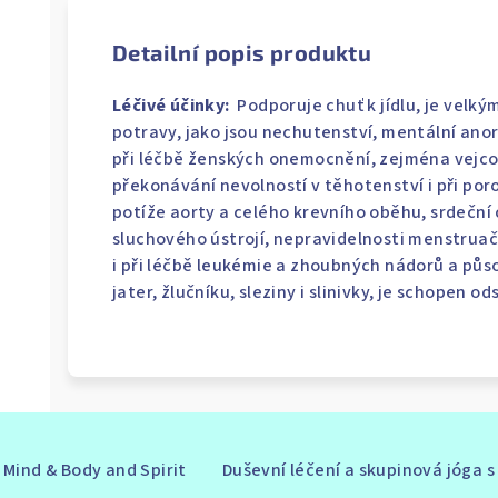
Detailní popis produktu
Léčivé účinky:
Podporuje chuť k jídlu, je velk
potravy, jako jsou nechutenství, mentální anor
při léčbě ženských onemocnění, zejména vejco
překonávání nevolností v těhotenství i při por
potíže aorty a celého krevního oběhu, srdečn
sluchového ústrojí, nepravidelnosti menstrua
i při léčbě leukémie a zhoubných nádorů a působ
jater, žlučníku, sleziny i slinivky, je schopen o
Mind & Body and Spirit
Duševní léčení a skupinová jóga 