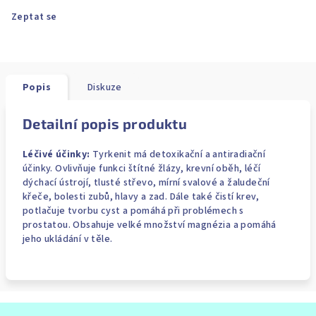
Zeptat se
Popis
Diskuze
Detailní popis produktu
Léčivé účinky:
Tyrkenit má detoxikační a antiradiační
účinky. Ovlivňuje funkci štítné žlázy, krevní oběh, léčí
dýchací ústrojí, tlusté střevo, mírní svalové a žaludeční
křeče, bolesti zubů, hlavy a zad. Dále také čistí krev,
potlačuje tvorbu cyst a pomáhá při problémech s
prostatou. Obsahuje velké množství magnézia a pomáhá
jeho ukládání v těle.
Z