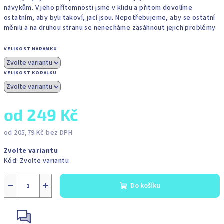
návykům. V jeho přítomnosti jsme v klidu a přitom dovolíme
ostatním, aby byli takoví, jací jsou. Nepotřebujeme, aby se ostatní
měnili a na druhou stranu se nenecháme zasáhnout jejich problémy
VELIKOST NARAMKU
VELIKOST KORALKU
od
249 Kč
od
205,79 Kč
bez DPH
Měrná
Zvolte variantu
cena:
Kód:
Zvolte variantu
−
+
Do košíku