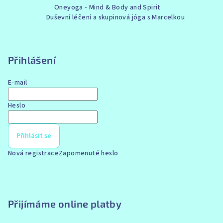
Oneyoga - Mind & Body and Spirit
á
Duševní léčení a skupinová jóga s Marcelkou
p
a
t
Přihlášení
í
E-mail
Heslo
Přihlásit se
Nová registrace
Zapomenuté heslo
Přijímáme online platby