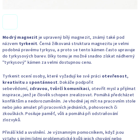
Modrý magnezit
je upravený bílý magnezit, známý také pod
názvem
tyrkenit
. Černá žilkovaná struktura magnezitu je velmi
podobná pravému tyrkysu, a proto se tento kámen často upravuje
do tyrkysových barev. Díky tomu je možné snadno získat nádherný
"tyrkysový" kámen za velmi dostupnou cenu.
Tyrkenit ocení osoby, které vyžadují ke své práci
otevřenost,
kreativitu
a
spontánnost
. Dokáže podpořit
sebevědomí,
zdravou, tvůrčí komunikaci
, otevřít mysl a přijímat
inspirace, jenž je člověk schopen zrealizovat. Pomáhá předcházet
konfliktům a nedorozuměním. Je vhodné jej mít na pracovním stole
nebo jako amulet při pracovních jednáních, pohovorech či
zkouškách. Posiluje paměť, vůli a pomáhá při odstraňování
zlozvyků.
Přináší klid a uvolnění. Je významným pomocníkem, když jsou
vztahy s jinými lidmi problematické kvůli jejich chování nebo