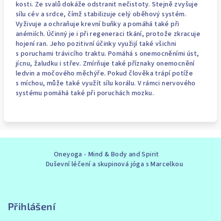
kosti. Ze svalů dokáže odstranit nečistoty. Stejně zvyšuje
sílu cév a srdce, čímž stabilizuje celý oběhový systém.
Vyživuje a ochraňuje krevní buňky a pomáhá také při
anémiích. Účinný je i při regeneraci tkání, protože zkracuje
hojení ran. Jeho pozitivní účinky využijí také všichni
s poruchami trávicího traktu. Pomáhá s onemocněními úst,
jícnu, žaludku i střev. Zmírňuje také příznaky onemocnění
ledvin a močového měchýře. Pokud člověka trápí potíže
s míchou, může také využít sílu korálu. V rámci nervového
systému pomáhá také při poruchách mozku.
Z
Oneyoga - Mind & Body and Spirit
á
Duševní léčení a skupinová jóga s Marcelkou
p
a
t
Přihlášení
í