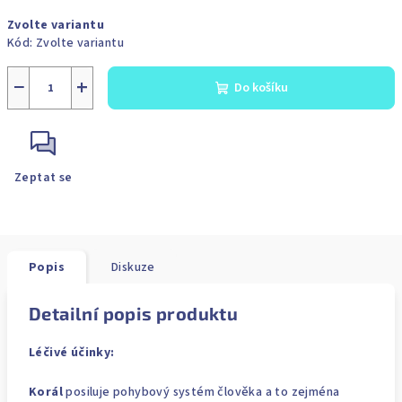
Měrná
Zvolte variantu
cena:
Kód:
Zvolte variantu
−
+
Do košíku
Zeptat se
Popis
Diskuze
Detailní popis produktu
Léčivé účinky:
Korál
posiluje pohybový systém člověka a to zejména