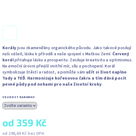
Korály
jsou zkameněliny organického původu. Jako takové posilují
naši vášeň, lásku k přírodě a naše spojení s Matkou Zemí.
Červený
korál
přitahuje lásku a prosperitu. Zesiluje kreativitu a optimismus.
Na emoční úrovni přináší vnitřní mír, sílu a pochopení. Korál
symbolizuje štěstí a radost, a pomůže vám
užít si život naplno
Tady a TEĎ
.
Harmonizuje kořenovou čakru a tím dává pocit
pevné půdy pod nohami pro naše životní kroky
.
VELIKOST NARAMKU
od
359 Kč
od
296,69 Kč
bez DPH