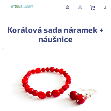
Přejít
na
obsah
Nákupní
Hledat
Přihlášení
Korálová sada náramek +
košík
náušnice