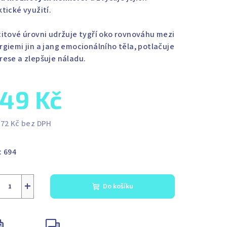
ktické využití.
citové úrovni udržuje tygří oko rovnováhu mezi
rgiemi jin a jang emocionálního těla, potlačuje
rese a zlepšuje náladu.
49 Kč
,72 Kč bez DPH
ná
a:
:
694
+
Do košíku