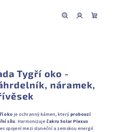
Hledat
Přihlášení
Nákupní
košík
ada Tygří oko -
áhrdelník, náramek,
řívěsek
ří oko
je ochranný kámen, který
probouzí
řní sílu
. Harmonizuje
čakru Solar Plexus
řes spojení mezi sluneční a zemskou energií