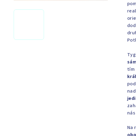
pomá
rea
ori
dod
dru
Pot
Tygř
sám
tím 
krá
pod
nad
jed
zah
nás
Na 
obo