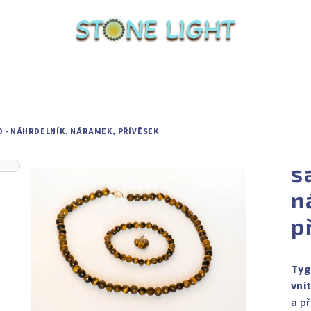
 - NÁHRDELNÍK, NÁRAMEK, PŘÍVĚSEK
s
n
p
Tyg
vnit
a p