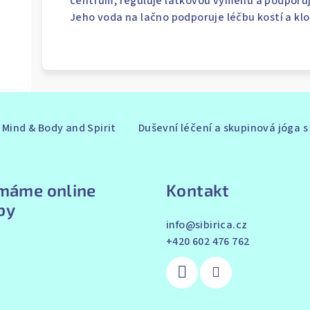
centrum, reguluje látkovou výměnu a podporuje
Jeho voda na lačno podporuje léčbu kostí a kl
Mind & Body and Spirit
Duševní léčení a skupinová jóga 
ímáme online
Kontakt
by
info
@
sibirica.cz
+420 602 476 762