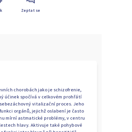
sk
Zeptat se
vních chorobách jako je schizofrenie,
ý účinek spočívá v celkovém prohřátí
 sebezáchovný vitalizační proces. Jeho
funkci orgánů, jejichž oslabení je často
u mírní astmatické problémy, v centru
lestech hlavy. Aktivuje také pohybové