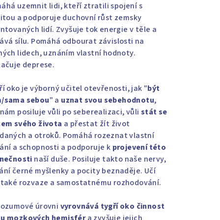
há uzemnit lidi, kteří ztratili spojení s
litou a podporuje duchovní růst zemsky
entovaných lidí. Zvyšuje tok energie v těle a
ává sílu. Pomáhá odbourat závislosti na
hých lidech, uznáním vlastní hodnoty.
lačuje deprese.
í oko je výborný učitel otevřenosti, jak "
být
/sama sebou
" a
uznat svou sebehodnotu
,
nám posiluje vůli po seberealizaci, vůli
stát se
lem svého života
a přestat žít život
daných a otroků. Pomáhá rozeznat vlastní
ání a schopnosti a podporuje k
projevení této
inečnosti
naší duše. Posiluje takto naše nervy,
ání černé myšlenky a pocity beznaděje. Učí
 také rozvaze a samostatnému rozhodování.
rozumové úrovni
vyrovnává tygří oko činnost
u mozkových hemisfér
a zvyšuje jejich