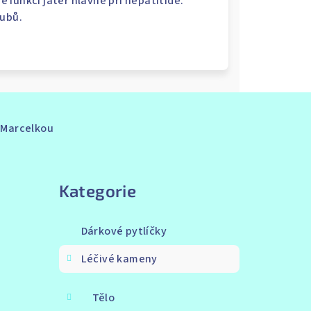
 funkci jater hlavně při hepatitidě.
oubů.
s Marcelkou
Přeskočit
kategorie
Kategorie
Dárkové pytlíčky
Léčivé kameny
Tělo