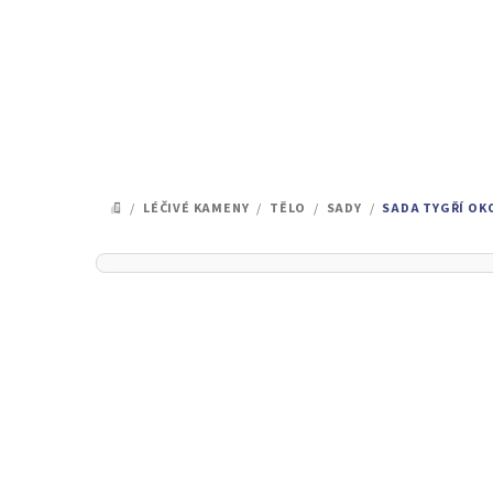
Přejít
na
obsah
/
LÉČIVÉ KAMENY
/
TĚLO
/
SADY
/
SADA TYGŘÍ OKO
DOMŮ
P
o
s
t
r
a