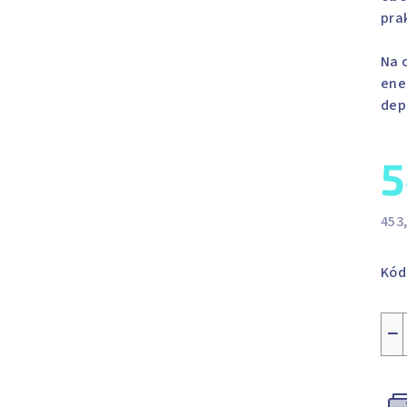
pra
Na 
ene
dep
5
453
Měr
cen
Kód
−